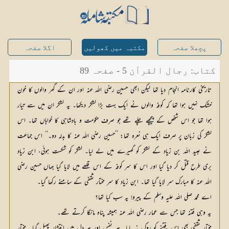
پچھلا صفحہ
مکتبہ میں کھولیں
اگلا صفحہ
کتاب: رجال القرآن 5 - صفحہ 89
تاریخی کارنامہ انجام دیا تھا لیکن ابھی حسین رضی اللہ عنہ اور ان کے گھر والوں کا خون
خشک نہیں ہوا تھا کہ کوفہ والوں نے ایک بہت بڑا لشکر دیکھا۔ یہ لشکر ان میں سے تیار
ہوا تھا جو اس شخص کے پیچھے چلے تھے جو صرف حکومت و بادشاہی کا خواہاں تھا۔ اس
لشکر کی زبان پر صرف ایک ہی نعرہ تھا: ’’حسین رضی اللہ عنہ کا بدلہ دو۔‘‘ اس جماعت
نے عبید اللہ بن زیاد کے لشکر کو گھیرے میں لے لیا۔ لشکر کو شکست ہوئی، ابن زیاد
بری طرح قتل کر دیا گیا اور اس کا سر کوفہ کے اس قلعے میں لایا گیا جہاں حسین رضی
اللہ عنہ کا مبارک سر لایا گیا تھا۔ ابن زیاد کا سر مختار ثقفی کے سامنے رکھا گیا۔
اے محمد صلی اللہ علیہ وسلم کے پیرو! یہ سب کیا تھا؟
یہ وہی فتنہ تھا جس سے عمار رضی اللہ عنہ ہمیشہ پناہ مانگا کرتے تھے۔
مختار ثقفی بھی اس فتنے کو روک نہ پایا۔ ہر نفس اور ہر دل میں انتشار پھیل گیا۔ مختار