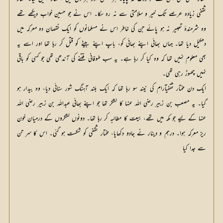
ثقفی زیادہ عرصے تک خیر و سلامتی سے نہ رہ سکا۔ اس نے جو حسین خواب دیکھے تھے
وہ شرمندۂ تعبیر نہ ہو پائے جن کی خاطر اس نے مسلمانوں کو ایک نقصان دہ معرکہ میں
دھکیل دیا تھا۔ جہاں بھائی اپنے بھائی کو، باپ اپنے بیٹے کو قتل کر رہا تھا اور اسے یہ
بھی معلوم نہیں تھا کہ وہ کیا کر رہا ہے۔ یہ سب طوفانی فتنے کی آندھی تھی جو کسی کو باقی
نہیں چھوڑ رہی تھی۔
ایک دن مختار ثقفیآرام کی نیند سو رہا تھا کہ ایک بلند آہنگ شور سنائی دیا، وہ بیدار ہو
گیا۔ یہ مصعب بن زبیر رضی اللہ عنہا کا لشکر تھا جو اپنے بھائی عبداللہ بن زبیر رضی اللہ
عنہا کے لیے جو مکہ میں تھے، بیعت کا مطالبہ کر رہا تھا۔ دونوں لشکروں کے درمیان خون
ریز معرکہ ہوا۔ درہم و دینار نے جادو دکھایا، مختار ثقفی کو شکست ہو گئی۔ اس کا سر تن
سے جدا کیا