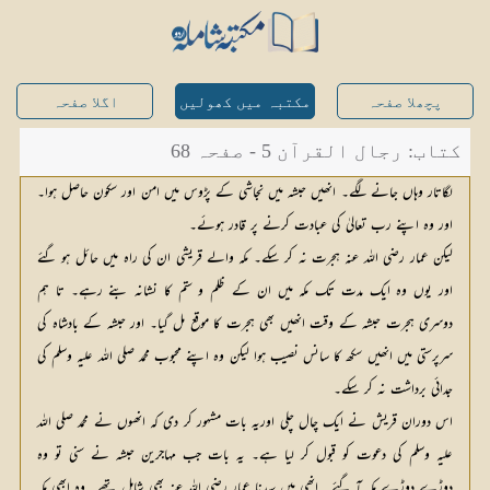
پچھلا صفحہ
مکتبہ میں کھولیں
اگلا صفحہ
کتاب: رجال القرآن 5 - صفحہ 68
لگاتار وہاں جانے لگے۔ انھیں حبشہ میں نجاشی کے پڑوس میں امن اور سکون حاصل ہوا۔
اور وہ اپنے رب تعالیٰ کی عبادت کرنے پر قادر ہوئے۔
لیکن عمار رضی اللہ عنہ ہجرت نہ کر سکے۔ مکہ والے قریشی ان کی راہ میں حائل ہو گئے
اور یوں وہ ایک مدت تک مکہ میں ان کے ظلم و ستم کا نشانہ بنے رہے۔ تا ہم
دوسری ہجرت حبشہ کے وقت انھیں بھی ہجرت کا موقع مل گیا۔ اور حبشہ کے بادشاہ کی
سرپرستی میں انھیں سکھ کا سانس نصیب ہوا لیکن وہ اپنے محبوب محمد صلی اللہ علیہ وسلم کی
جدائی برداشت نہ کر سکے۔
اس دوران قریش نے ایک چال چلی اوریہ بات مشہور کر دی کہ انھوں نے محمد صلی اللہ
علیہ وسلم کی دعوت کو قبول کر لیا ہے۔ یہ بات جب مہاجرین حبشہ نے سنی تو وہ
دوڑے دوڑے مکہ آ گئے۔ انھی میں سیدنا عمار رضی اللہ عنہ بھی شامل تھے۔ وہ ابھی مکہ