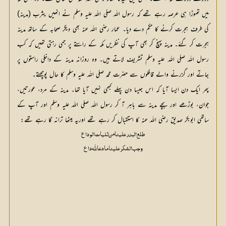
میں تھوڑا ہی عرصہ رہے تھے کہ رسول اللہ صلی اللہ علیہ وسلم نے انھیں یثرب (مدینہ)
کی طرف ہجرت کرنے کا حکم دے دیا۔ عمار رضی اللہ عنہ بھی دیگر صحابہ کے ساتھ مدینہ
ہجرت کر گئے۔ مدینہ پہنچ کر بھی آپ کی نظریں مکہ کے راستے پر جمی رہتی تھیں کہ کب
رسول اللہ صلی اللہ علیہ وسلم تشریف لاتے ہیں۔ وہ روزانہ مدینہ کے داخلی راستوں پر
جاتے اور گزرنے والے قافلوں سے حضرت محمد صلی اللہ علیہ وسلم کا حال پوچھتے۔
پھر ایک دن ایسا آیا کہ اس جیسا دن پہلے کبھی نہیں آیا تھا۔ مدینہ کے مرد، عورتیں،
جوان، بوڑھے اور بچے مدینہ سے باہر آ کر رسول اللہ صلی اللہ علیہ وسلم اور آپ کے
ساتھی ابوبکر صدیق رضی اللہ عنہ کا استقبال کر رہے تھے اوریہ میٹھا ترانہ گا رہے تھے:
طلع البدر علینا	من ثنیات الوداع
وجب الشکر علینا	ما دعا للّٰہ داع