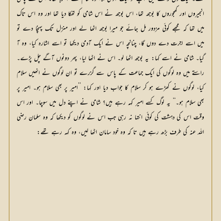
انجیروں اور کھجوروں کا بوجھ تھا، اس بوجھ نے اس شامی کو تھکا دیا تھا اور وہ اس تاک
میں تھا کہ مجھے کوئی مزدور مل جائے جو میرا بوجھ اٹھا لے اور منزل تک پہنچا دے تو
میں اسے اجرت دے دوں گا، چنانچہ اس نے ایک آدمی دیکھا تو اسے اشارہ کیا، وہ آ
گیا۔ شامی نے اسے کہا: یہ بوجھ اٹھا لو۔ اس نے اٹھا لیا، پھر دونوں آگے چل پڑے۔
راستے میں وہ لوگوں کی ایک جماعت کے پاس سے گزرے تو ان لوگوں نے انھیں سلام
کیا، لوگوں نے کھڑے ہو کر سلام کا جواب دیا اور کہا: ’’امیر پر بھی سلام ہو۔ امیر پر
بھی سلام ہو۔‘‘ یہ لوگ کسے امیر کہہ رہے ہیں؟ شامی نے اپنے دل میں سوچا۔ اور اس
وقت اس کی دہشت کی کوئی انتہا نہ رہی جب اس نے لوگوں کو دیکھا کہ وہ سلمان رضی
اللہ عنہ کی طرف بڑھ رہے ہیں تا کہ وہ خود سامان اٹھا لیں، وہ کہہ رہے تھے: