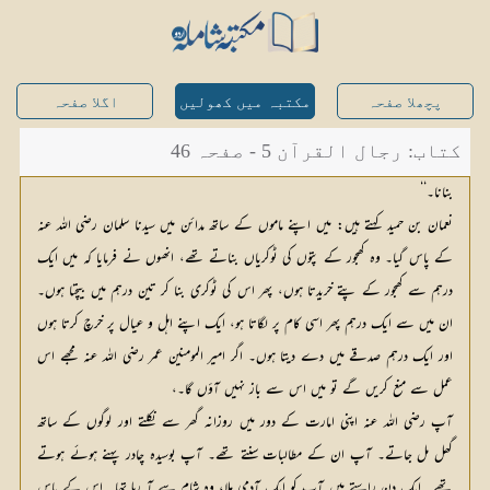
پچھلا صفحہ
مکتبہ میں کھولیں
اگلا صفحہ
کتاب: رجال القرآن 5 - صفحہ 46
بنانا۔‘‘
نعمان بن حمید کہتے ہیں: میں اپنے ماموں کے ساتھ مدائن میں سیدنا سلمان رضی اللہ عنہ
کے پاس گیا۔ وہ کھجور کے پتوں کی ٹوکریاں بناتے تھے، انھوں نے فرمایا کہ میں ایک
درہم سے کھجور کے پتے خریدتا ہوں، پھر اس کی ٹوکری بنا کر تین درہم میں بیچتا ہوں۔
ان میں سے ایک درہم پھر اسی کام پر لگاتا ہو، ایک اپنے اہل و عیال پر خرچ کرتا ہوں
اور ایک درہم صدقے میں دے دیتا ہوں۔ اگر امیر المومنین عمر رضی اللہ عنہ مجھے اس
عمل سے منع کریں گے تو میں اس سے باز نہیں آؤں گا۔،
آپ رضی اللہ عنہ اپنی امارت کے دور میں روزانہ گھر سے نکلتے اور لوگوں کے ساتھ
گھل مل جاتے۔ آپ ان کے مطالبات سنتے تھے۔ آپ بوسیدہ چادر پہنے ہوئے ہوتے
تھے۔ ایک دن راستے میں آپ کو ایک آدمی ملا، وہ شام سے آ رہا تھا۔ اس کے پاس