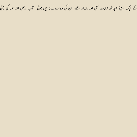
 ایک بیٹے عبداللہ نہایت سخی اور مالدار تھے، ان کی وفات مدینہ میں ہوئی۔ آپ رضی اللہ عنہ کی بیٹ