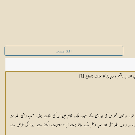
اگلا صفحہ
 اللہ پر ریشم و دیباج کا غلاف چڑھایا۔
[1]
ٹھایا تھا۔ طاعون عمواس کی بیماری کے سبب ملک شام میں ان کی وفات ہوئی۔ آپ رضی اللہ عنہ
ا، یہ رسول اللہ صلی اللہ علیہ وسلم کے ساتھ بہت زیادہ مشابہت رکھتے تھے۔ جہاد کی غرض سے