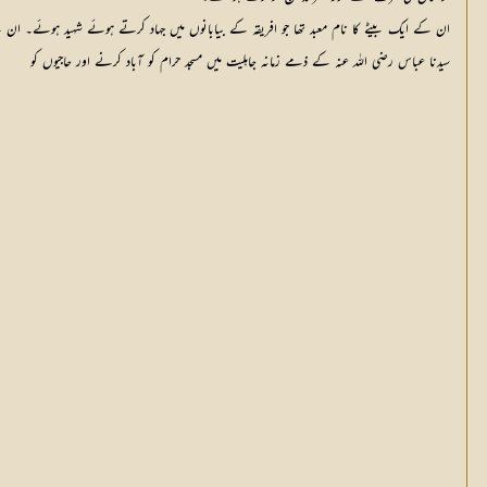
ان کے ایک بیٹے کا نام معبد تھا جو افریقہ کے بیابانوں میں جہاد کرتے ہوئے شہید ہوئے۔ ان کے
سیدنا عباس رضی اللہ عنہ کے ذمے زمانہ جاہلیت میں مسجد حرام کو آباد کرنے اور حاجیوں کو