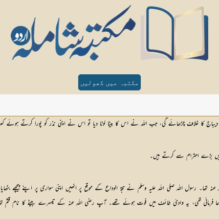
مکتبہ میں کھولیں
ر دیباج کا غلاف چڑھائے گی، جب اللہ نے اس کا بیٹا لوٹا دیا تو اس نے اپنی نذر کو پورا کرتے ہوئے کعبۃ
 میں بڑے احترام سے کرتے ہیں۔
تھا۔ رسول اللہ صلی اللہ علیہ وسلم نے حجۃ الوداع کے موقع پر انھیں اپنی سواری پر اپنے پیچھے ب
عا فرمائی تھی، یہ وادیٔ طائف میں فوت ہوئے تھے۔ آپ رضی اللہ عنہ کے تیسرے بیٹے کا نام قثم تھ