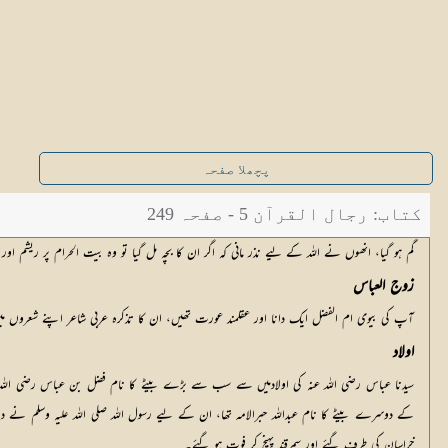
پچھلا صفحہ
کتاب: رجال القرآن 5 - صفحہ 249
گم ہو گیا، انھوں نے اللہ کے لیے نذر مانی کہ اگر ان کا بچہ مل گیا تو وہ بیت الحرام پر ریشم او
زوج العباس
آپ کی بیوی ام الفضل ایک دانا اور عقلمند عورت تھیں، ان کا تذکرہ عربی شاعر اپنے شعروں
اولاد
سیدنا عباس رضی اللہ عنہ کی اولادمیں سے سب سے بڑے بیٹے کا نام فضل بن عباس رضی اللہ عنہ 
کے دوسرے بیٹے کا نام عبداللہ حبرالامہ تھا، ان کے لیے رسول اللہ صلی اللہ علیہ وسلم نے د
خراسان کی طرف گئے اور سمرقند پہنچ کر فوت ہو گئے۔