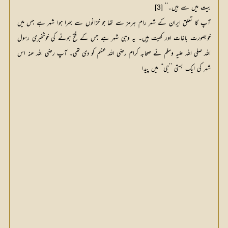
بیت میں سے ہیں۔‘‘
[3]
آپ کا تعلق ایران کے شہر رام ہرمز سے تھا جو خزانوں سے بھرا ہوا شہر ہے جس میں
خوبصورت باغات اور کھیت ہیں۔ یہ وہی شہر ہے جس کے فتح ہونے کی خوشخبری رسول
اللہ صلی اللہ علیہ وسلم نے صحابہ کرام رضی اللہ عنہم کو دی تھی۔ آپ رضی اللہ عنہ اس
شہر کی ایک بستی ’’جی‘‘ میں پیدا