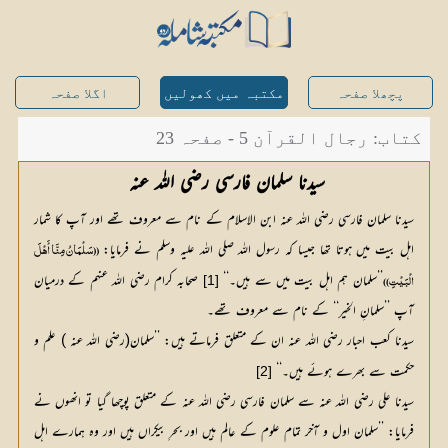
پچھلا صفحہ
مکتبہ میں کھولیں
اگلا صفحہ
کتاب: رجال القرآن 5 - صفحہ 23
سیدنا سلمان فارسی رضی اللہ عنہ 
سیدنا سلمان فارسی رضی اللہ عنہ ابن الاسلام کے نام سے معروف تھے اور آپ کا شمار
اہل بیت میں ہوتا تھا جیسا کہ رسول اللہ صلی اللہ علیہ وسلم نے فرمایا:
’’سلمان ہم اہل بیت میں سے ہیں۔‘‘ 
 صحابہ کرام رضی اللہ عنہم کے درمیان 
[1]
الْبَیْتِ)) 
آپ ’’سلمانِ الخیر‘‘ کے نام سے معروف تھے۔ 
سیدنا کعب احبار رضی اللہ عنہ ان کے متعلق فرماتے ہیں: ’’سلمان(رضی اللہ عنہ ) علم و
حکمت سے بھرے ہوئے ہیں۔‘‘
[2]
سیدنا علی رضی اللہ عنہ سے سلمان فارسی رضی اللہ عنہ کے متعلق پوچھا گیا تو انھوں نے
فرمایا: ’’سلمان اول و آخر تمام علوم کے عالم ہیں اور بحرِ بیکراں ہیں اور وہ ہمارے اہل