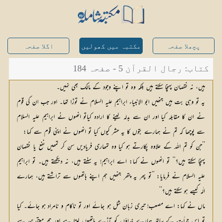
پچھلا صفحہ
مکتبہ میں کھولیں
اگلا صفحہ
کتاب: رجال القرآن 5 - صفحہ 184
ہیں، نہ نقصان پہنچا سکتے ہیں بلکہ وہ تو اپنے وجود کے مالک بھی نہیں۔
یہ تو وہی بت ہیں جنھیں ابو الانبیاء ابراہیم علیہ السلام نے توڑا تھا۔ اور جب ان کی قوم
نے ان کا مقابلہ کیا اور ان سے بدلہ لینے کا ارادہ کیاتو انھوں نے ابراہیم علیہ السلام
سے پوچھا کہ تم نے ہمارے بتوں کا یہ حشر کیوں کیا تو انھوں نے اپنی قوم سے کہا:
’’جن کو تم اللہ کے علاوہ پکارتے ہو کیا وہ تمھاری فریادیں سن کر تمھیں نفع یا نقصان
پہنچا سکتے ہیں؟‘‘ تو انھوں نے کہا: اے ابراہیم! یہ سنتے ہیں، نہ دیکھتے ہیں۔ تو ابراہیم
علیہ السلام نے فرمایا: ’’تو پھر یہ پتھر جنھیں ہم اپنے ہاتھوں سے تراشتے ہیں، ہمارے
الٰہ کیسے ہو سکتے ہیں؟‘‘
ماں نے کہا: اے مصعب! تیری زبان شل ہو جائے اور تو ناکام و نامراد ہو جائے۔ کیا
تو اس جرأت کے ساتھ ہمارے خداؤں کو آڑے ہاتھوں لیتا ہے اور ہم معتقدین سے