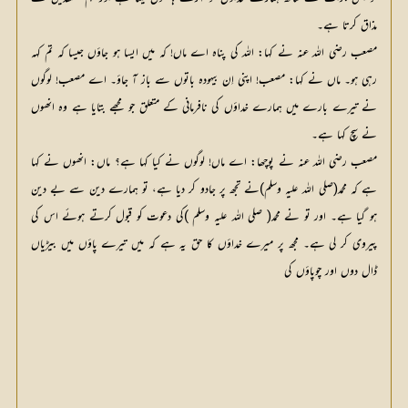
مذاق کرتا ہے۔
مصعب رضی اللہ عنہ نے کہا: اللہ کی پناہ اے ماں! کہ میں ایسا ہو جاؤں جیسا کہ تم کہہ
رہی ہو۔ ماں نے کہا: مصعب! اپنی اِن بیہودہ باتوں سے باز آ جاؤ۔ اے مصعب! لوگوں
نے تیرے بارے میں ہمارے خداؤں کی نافرمانی کے متعلق جو مجھے بتایا ہے وہ انھوں
نے سچ کہا ہے۔
مصعب رضی اللہ عنہ نے پوچھا: اے ماں! لوگوں نے کیا کہا ہے؟ ماں: انھوں نے کہا
ہے کہ محمد(صلی اللہ علیہ وسلم)نے تجھ پر جادو کر دیا ہے، تو ہمارے دین سے بے دین
ہو گیا ہے۔ اور تو نے محمد( صلی اللہ علیہ وسلم )کی دعوت کو قبول کرتے ہوئے اس کی
پیروی کر لی ہے۔ مجھ پر میرے خداؤں کا حق یہ ہے کہ میں تیرے پاؤں میں بیڑیاں
ڈال دوں اور چوپاؤں کی