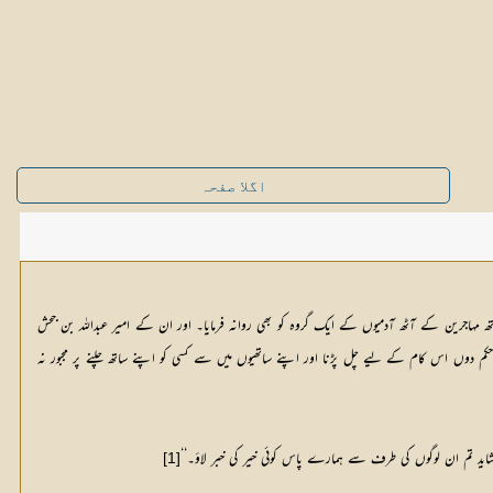
اگلا صفحہ
ہ پہلے جمادی الاخری میں عبداللہ بن جحش کو طائف بھیجا جبکہ آپ کو مدینہ آئے ہوئے 17 ماہ ہو چکے تھے۔ اور ان کے ساتھ مہاجرین کے آٹھ آدمیوں کے ایک گروہ کو بھی روانہ فرمایا۔ اور ان کے امیر عبداللہ بن جحش
ں حکم دوں اس کام کے لیے چل پڑنا اور اپنے ساتھیوں میں سے کسی کو اپنے ساتھ چلنے پر مجبور نہ
اید تم ان لوگوں کی طرف سے ہمارے پاس کوئی خیر کی خبر لاؤ۔‘‘
[1]