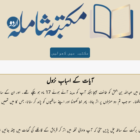
مکتبہ میں کھولیں
آیات کے اسبابِ نزول
مفسرین نے کہا ہے کہ رسول اللہ صلی اللہ علیہ وسلم نے معرکہ بدر سے دو ما
ا۔ سو جب تم دو منزلوں پر اتر جاؤ، پھر خط کھولنا اور اپنے ساتھیوں کو پڑھ کر سنانا، جس کا میں تمھی
ی برکت کے ساتھ چل پڑیں حتی کہ آپ وادیٔ نخلہ میں اتر کر قریش کے قافلے کی گھات میں بیٹھ جائیں ش