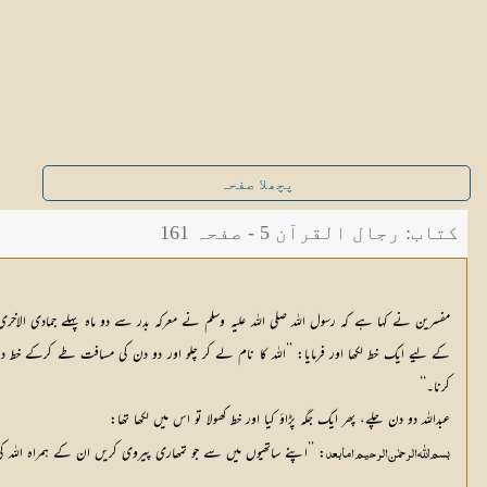
پچھلا صفحہ
کتاب: رجال القرآن 5 - صفحہ 161
کے لیے ایک خط لکھا اور فرمایا: ’’اللہ کا نام لے کر چلو اور دو دن کی مسافت طے کرکے خط دیکھن
کرنا۔‘‘
عبداللہ دو دن چلے، پھر ایک جگہ پڑاؤ کیا اور خط کھولا تو اس میں لکھا تھا:
: ’’اپنے ساتھیوں میں سے جو تمھاری پیروی کریں ان کے ہمراہ اللہ ک
بسم اللّٰه الرحمٰن الرحيم اما بعد