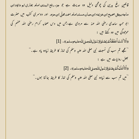
قائلین ِ رفع یدین کی چوتھی دلیل وہ حدیث ہے جو
 اور دوسری کتب میں حضرت 
ماجہ،بیہقی،صحیح ابن خزیمہ،ابن حبان،مسندامام احمد،محلّٰی ابن حزم
ابو حمید ساعدی رضی اللہ عنہ سے مروی ہے،جس میں دس صحابہ کرام رضی اللہ عنہم کی 
موجودگی میں وہ کہتے ہیں :
۔
[1]
(( أَنَا کُنْتُ أَحْفَظُکُمْ لِصَلوٰۃِ رَسُوْل ِاللّٰہِ صلي اللّٰه عليه وسلم ))
‘’مجھے تم سب کی نسبت نبی صلی اللہ علیہ وسلم کی نماز کا طریقہ زیادہ یاد ہے۔‘‘
بعض روایات میں ہے :
۔
[2]
(( أَنَا أَعْلَمُکُمْ بِصَلوٰۃِ رَسُولِ اللّٰہِ صلي اللّٰه عليه وسلم ))
‘’میں تم سب سے زیادہ نبی صلی اللہ علیہ وسلم کی نماز کا طریقہ جانتا ہوں۔‘‘