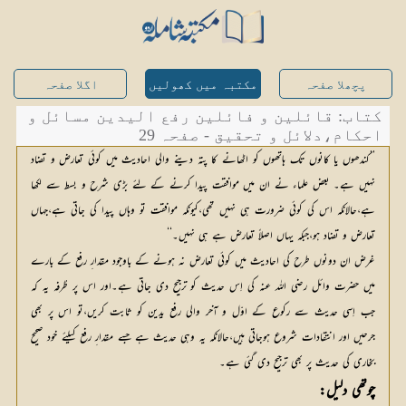
پچھلا صفحہ
مکتبہ میں کھولیں
اگلا صفحہ
کتاب: قائلین و فائلین رفع الیدین مسائل و
احکام،دلائل و تحقیق - صفحہ 29
’’کندھوں یا کانوں تک ہاتھوں کو اٹھانے کا پتہ دینے والی احادیث میں کوئی تعارض و تضاد
نہیں ہے۔ بعض علماء نے ان میں موافقت پیدا کرنے کے لئے بڑی شرح و بسط سے لکھا
ہے،حالانکہ اس کی کوئی ضرورت ہی نہیں تھی،کیونکہ موافقت تو وہاں پیدا کی جاتی ہے،جہاں
تعارض و تضاد ہو،جبکہ یہاں اصلاً تعارض ہے ہی نہیں۔‘‘
غرض ان دونوں طرح کی احادیث میں کوئی تعارض نہ ہونے کے باوجود مقدار ِ رفع کے بارے
میں حضرت وائل رضی اللہ عنہ کی اِس حدیث کو ترجیح دی جاتی ہے۔اور اس پر طُرفہ یہ کہ
جب اِسی حدیث سے رکوع کے اوّل و آخر والی رفع یدین کو ثابت کریں،تو اس پر بھی
جرحیں اور انتقادات شروع ہوجاتی ہیں،حالانکہ یہ وہی حدیث ہے جسے مقدار ِ رفع کیلئے خود صحیح
بخاری کی حدیث پر بھی ترجیح دی گئی ہے۔
چوتھی دلیل: