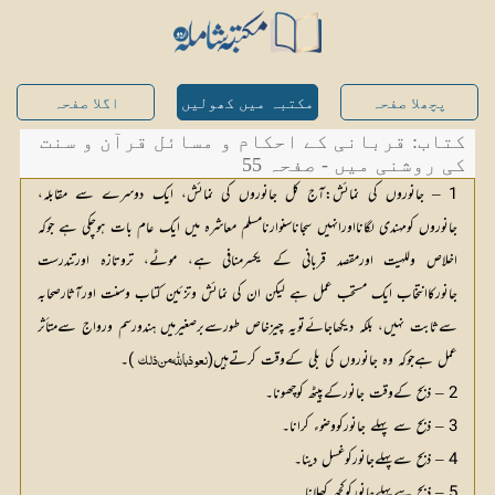
پچھلا صفحہ
مکتبہ میں کھولیں
اگلا صفحہ
کتاب: قربانی کے احکام و مسائل قرآن و سنت
کی روشنی میں - صفحہ 55
1 – جانوروں کی نمائش:آج کل جانوروں کی نمائش، ایک دوسرے سے مقابلہ،
جانوروں کومہندی لگانااورانہیں سجاناسنوارنامسلم معاشرہ میں ایک عام بات ہوچکی ہے جوکہ
اخلاص وللہیت اورمقصد قربانی کے یکسرمنافی ہے، موٹے، تروتازہ اورتندرست
جانورکاانتخاب ایک مستحب عمل ہے لیکن ان کی نمائش وتزئین کتاب وسنت اورآثارصحابہ
سےثابت نہیں، بلکہ دیکھاجائےتویہ چیزخاص طورسےبرصغیرمیں ہندورسم ورواج سےمتأثر
عمل ہےجوکہ وہ جانوروں کی بلی کےوقت کرتےہیں(
 )۔
نعوذباللّٰه من ذلک
2 – ذبح کےوقت جانورکےپیٹھ کوچھونا۔
3 – ذبح سے پہلے جانورکووضوء کرانا۔
4 – ذبح سےپہلےجانورکوغسل دینا۔
5 – ذبح سےپہلےجانورکوکچھ کھلانا۔