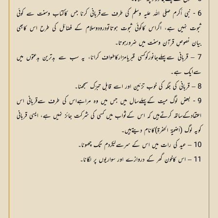
6 - نبی أكرم صلی اللہ علیہ وسلم کی طرف سےقربانی کرنا جس کاکتاب وسنت سے کوئی
ثبوت نہیں ہے، اگراس کاکوئی ثبوت ہوتاتودرودوسلام کے فضائل کی طرح اس کابھی
بیان نصوصِ قرآن وسنت میں ضرورہوتا۔
7 – قربانی سےپہلےجانورکوکسی قبریامزارکاطواف کرانا، یہ سب سے بدترین بدعتوں میں
سےایک ہے۔
8 – قربانی کی جگہ کی خوب تزئین اور اسے قابل تبرّک سمجھنا۔
9 - بعض لوگ میت کےپہلےسال میں جس میں وہ مراہےاس کی طرف سےقربانی اس
اعتقادکےساتھ کرتےہیں کہ اس کےثواب میں کسی کی شرکت جائز نہیں ہے، ایسی قربانی
کویہ لوگ (أضحية الحفرة)کانام دیتےہیں۔
10 – عید کی رات میں اس کے سرسےلیکردم تک چھونا۔
11 – اس کاخون گھر کے دروازے اور سواریوں پر لگانا۔