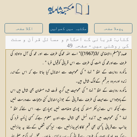
پچھلا صفحہ
مکتبہ میں کھولیں
اگلا صفحہ
کتاب: قربانی کے احکام و مسائل قرآن و سنت
کی روشنی میں - صفحہ 49
"(مسلم:الاضاحی /3(1967))" اے اللہ محمدکی طرف سے اور محمد کی آل واولاد کی 
محمد
طرف سےاورمحمد کی امّت کی طرف سے اس قربانی کوقبول فرما " .
مذکورہ روایت کے لفظ "
 " کی عمومیت سے استدلال کیا جاتا ہے کہ اس کےاندر 
أمة
زندہ اورمردہ ہرقسم کےلوگ شامل ہیں۔ 
مذکورہ روایت کے لفظ "
 " کی عمومیت میں گرچہ فوت شدہ مسلمان بھی شامل ہیں اس 
أمة
کےباوجوداس سےمیت کی طرف سےقربانی کے جوازپراستدلال کئی وجوہات سےدرست نہیں 
ہے،کیونکہ اس سےزیرِنظر مسئلہ کی پوری وضاحت نہیں ہوپارہی ہے، اس لئےکہ لفظ " 
 " کی عمومیت میں آئندہ نسل بھی شامل ہے،اوریہ معلوم ہےکہ کسی پُراُمّید فرد کی 
أمة
جانب سےقربانی یاکسی بھی قسم کاکارخیرجائزنہیں ہے، نیزکسی شخص کےلئے یہ جائزنہیں 
ہےکہ وہ پوری امت کی طرف سےقربانی کرے، لہذااس بنیادپریہ عمل نبی أكرم صلی اللہ 