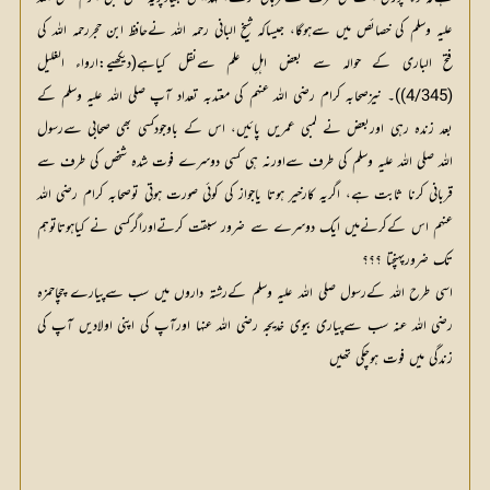
علیہ وسلم کی خصائص میں سےہوگا، جیساکہ شیخ البانی رحمہ الله نےحافظ ابن حجررحمہ الله کی 
فتح الباری کے حوالہ سے بعض اہلِ علم سےنقل کیاہے(دیکھیے:ارواء الغلیل 
(4/345))۔ نیزصحابہ کرام رضي الله عنهم کی معتدبہ تعداد آپ صلی اللہ علیہ وسلم کے 
بعد زندہ رہی اوربعض نے لمبی عمریں پائیں، اس کے باوجودکسی بھی صحابی سےرسول 
الله صلی اللہ علیہ وسلم کی طرف سےاورنہ ہی کسی دوسرے فوت شدہ شخص کی طرف سے 
قربانی کرنا ثابت ہے، اگریہ کارخیر ہوتا یاجواز کی کوئی صورت ہوتی توصحابہ کرام رضي الله 
عنهم اس کےکرنےمیں ایک دوسرے سے ضرور سبقت کرتےاوراگرکسی نے کیاہوتاتوہم 
تک ضرورپہنچتا ؟؟؟
اسی طرح اللہ کےرسول صلی اللہ علیہ وسلم کےرشتہ داروں میں سب سےپیارے چچاحمزہ
رضی اللہ عنہ سب سےپیاری بیوی خدیجہ رضي الله عنها اورآپ کی اپنی اولادیں آپ کی
زندگی میں فوت ہوچکی تھیں