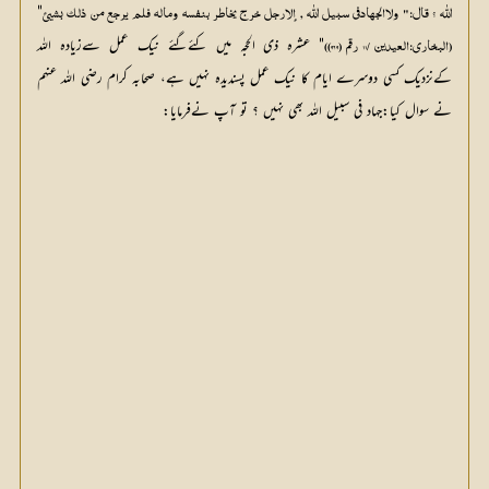
" 
اللّٰه ؟ قال:" ولاالجهادفي سبيل اللّٰه , إلارجل خرج يخاطر بنفسه وماله فلم يرجع من ذلك بشيئ
" عشرہ ذی الحجہ میں کئےگئے نیک عمل سےزیادہ اللہ 
(البخاري:العيدين /11 رقم (969))
کےنزدیک کسی دوسرے ایام کا نیک عمل پسندیدہ نہیں ہے، صحابہ کرام رضي الله عنهم 
نے سوال کیا:جہاد فی سبیل اللہ بھی نہیں ؟ تو آپ نےفرمایا: