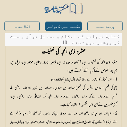
پچھلا صفحہ
مکتبہ میں کھولیں
اگلا صفحہ
کتاب: قربانی کے احکام و مسائل قرآن و سنت
کی روشنی میں - صفحہ 18
عشرہ ذی الحجہ کی فضیلت
عشرہ ذی الحجہ کی فضیلت میں قرآن و حدیث میں ڈھیر ساری دلیلیں موجود ہیں، ذیل میں
ہم چند نصوص کےذکرپر اکتفاء کرتے ہیں:
1 - اللہ تعالی کاارشاد ہے:
﴿ وَالْفَجْر وَلَيَالٍ عَشْرٍ﴾ (الفجر1 – 2)
(فجرکی قسم اوردس راتوں کی قسم)عبداللہ بن عباس، عبداللہ بن زبیر اورمجاھد رضي اللہ
عنهم سےمروی ہےکہ دس راتوں سےمراد ذی الحجہ کی ابتدائی دس راتیں ہیں،
اکثرمفسّرین نےبھی اسی تفسیر کو اختیار کیاہے۔
2 - عبداللہ بن عباس رضی اللہ عنہ سے مروی ہےکہ رسول الله صلی اللہ علیہ وسلم نے
ارشادفرمایا:"