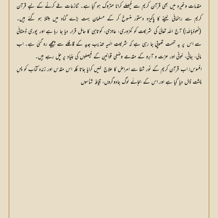
مقدمات وغیرہ میں بھی قرآن کریم سے فیصلے کرانا متروک ہو گیا ہے۔ تنازعات طے کرنے کے لیے قرآن
کریم سے رہنمائی لینے کا پاکیزہ دستور منسوخ کر کے مسلمان بہت بڑے گناہ میں مبتلا ہو گئے ہیں۔
(نعوذباللہ!) آج اللہ تعالیٰ کی شریعت کو کمزوری، عاجزی، کوتاہی کا حامل قرار دیا جا رہا ہے اور پوری ڈھٹائی
سے اس پر یہ تہمت تھوپی جا رہی ہے کہ شریعتِ الٰہیہ تہذیب جدید کے قافلے سے پیچھے رہ گئی ہے۔ اب
مالی، جانی، خونی اور عزت و آبرو کے مقدمے وضعی قوانین کے فیصلوں کی بنیاد پر چل رہے ہیں۔
افسوس! اب قرآن کریم کے نور شفا سے امراض کا علاج نہیں کرایا جاتا بلکہ اس مقدس اور زندہ کتاب کو پسِ
پشت ڈال دیا گیا ہے اور اس کے بجائے لوگ جادوگروں، قیافہ شناسوں