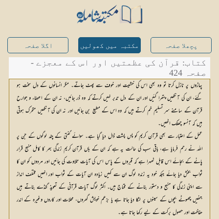
پچھلا صفحہ
مکتبہ میں کھولیں
اگلا صفحہ
کتاب: قرآن کی عظمتیں اور اس کے معجزے -
صفحہ 424
پہاڑوں پر نازل کرتا تو وہ بھی اس کی خشیت اور خوف سے پھٹ جاتے۔ مگر انسانوں کے دل سخت ہو
گئے، ان کی آنکھیں پتھرا گئیں اور ان کے دل تدبر نہیں کرتے کہ وہ ڈر جائیں، نہ ان کے اعضاء و جوارح
قرآن کے سامنے سر تسلیم خم کرتے ہیں کہ وہ اس کے مطیع بن جائیں اور نہ ان کی آنکھیں متحرک ہوتی
ہیں کہ آنسو چھلک اٹھیں۔
عمل کے اعتبار سے بھی قرآن کریم کو پس پشت ڈال دیا گیا ہے۔ سوائے گنتی کے چند لوگوں کے جن پر
اللہ نے رحم فرمایا ہے، باقی سب کی حالت یہ ہے کہ ان کے ہاں قرآن کریم زندگی بھر کا کامل منہج قرار
پانے کے بجائے اس قابل ٹھہرا ہے کہ قبروں کے پاس اس کی آیات تلاوت کی جائیں اور مردوں کو ان کا
ثواب بخش دیا جائے جبکہ خود یہ زندہ لوگ ان سے کہیں زیادہ ان آیات کے ثواب اور انھیں مختلف انداز
سے اپنی زندگی کا منہج و دستور بنانے کے محتاج ہیں۔ اکثر لوگ آیات قرآنی کے تعویذ گنڈے بناتے ہیں
جنھیں چھوٹے بچوں کے سینوں پر لٹکا دیا جاتا ہے یا بزعم خویش گھروں، محلات اور کاروں وغیرہ کے اندر
حفاظت اور حصول برکت کے لیے رکھا جاتا ہے۔