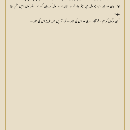
یقینا ایمان وہ چیز ہے جو دل میں بیٹھ جائے اور زبان اسے بول کر بیان کرے۔ اللہ تعالیٰ ہمیں حکم دیتا
ہے:
’’جن لوگوں کو ہم نے کتاب دی وہ اس کی تلاوت کرتے ہیں جس طرح اس کی تلاوت