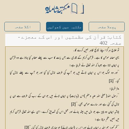
پچھلا صفحہ
مکتبہ میں کھولیں
اگلا صفحہ
کتاب: قرآن کی عظمتیں اور اس کے معجزے -
صفحہ 402
تو علاج ہرگز اپنے نتائج ظاہر نہیں کرے گا۔
یہی معاملہ مومن کا ہے۔ قرآن کریم کے قاری سے جس بات کا سب سے پہلے مطالبہ کیا جاتا ہے وہ قرآن
پر ایمان لانا ہے جیسا کہ اللہ تعالیٰ نے فرمایا ہے:
’’اور وہ لوگ جو اس پر ایمان لاتے ہیں جو آپ کی طرف نازل کیا گیا اور جو آپ سے پہلے نازل کیا
گیا۔‘‘
[1]
ینز فرمایا:
’’رسول اللہ( صلی اللہ علیہ وسلم )اس (ہدایت) پر ایمان لائے ہیں جو ان کے رب کی طرف سے ان پر
نازل کی گئی ہے اور سارے مومن بھی۔‘‘
[2]
بلاشبہ ایمان وہ چیز ہے جو دل میں بیٹھ جائے اور عمل اس کی تصدیق کرے، اسی لیے اللہ تعالیٰ قرآن کریم
میں ہمیں حکم دیتا ہے:
’’تم کہو: ہم اللہ پر ایمان لائے اور اس پر (ایمان لائے) جو ہماری طرف نازل کیا گیا۔‘‘
[3]