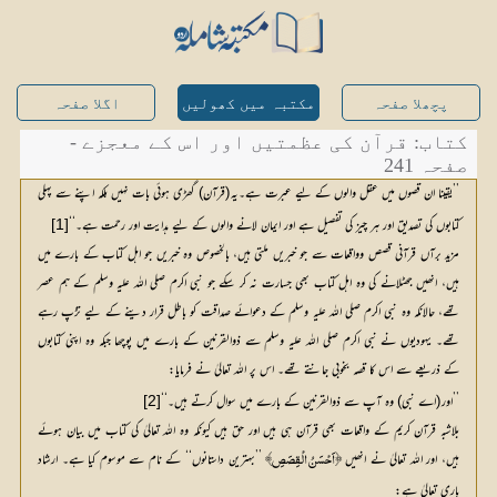
پچھلا صفحہ
مکتبہ میں کھولیں
اگلا صفحہ
کتاب: قرآن کی عظمتیں اور اس کے معجزے -
صفحہ 241
’’یقینا ان قصوں میں عقل والوں کے لیے عبرت ہے۔یہ(قرآن) گھڑی ہوئی بات نہیں بلکہ اپنے سے پہلی
کتابوں کی تصدیق اور ہر چیز کی تفصیل ہے اور ایمان لانے والوں کے لیے ہدایت اور رحمت ہے۔‘‘
[1]
مزید برآں قرآنی قصص وواقعات سے جو خبریں ملتی ہیں، بالخصوص وہ خبریں جو اہل کتاب کے بارے میں
ہیں، انھیں جھٹلانے کی وہ اہل کتاب بھی جسارت نہ کر سکے جو نبی اکرم صلی اللہ علیہ وسلم کے ہم عصر
تھے، حالانکہ وہ نبی اکرم صلی اللہ علیہ وسلم کے دعوائے صداقت کو باطل قرار دینے کے لیے تڑپ رہے
تھے۔ یہودیوں نے نبی اکرم صلی اللہ علیہ وسلم سے ذوالقرنین کے بارے میں پوچھا جبکہ وہ اپنی کتابوں
کے ذریعے سے اس کا قصہ بخوبی جانتے تھے۔ اس پر اللہ تعالیٰ نے فرمایا:
’’اور(اے نبی) وہ آپ سے ذوالقرنین کے بارے میں سوال کرتے ہیں۔‘‘
[2]
بلاشبہ قرآن کریم کے واقعات بھی قرآن ہی ہیں اور حق ہیں کیونکہ وہ اللہ تعالیٰ کی کتاب میں بیان ہوئے
ہیں، اور اللہ تعالیٰ نے انھیں
 ’’بہترین داستانوں‘‘ کے نام سے موسوم کیا ہے۔ ارشاد 
﴿اَحْسَنُ الْقِصَصِ﴾
باری تعالیٰ ہے: