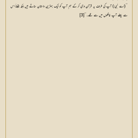
’’(اے نبی!) آپ کی طرف یہ قرآن وحی کر کے ہم آپ کو ایک بہترین داستان سناتے ہیں جبکہ یقیناً اس
سے پہلے آپ غافلوں میں سے تھے۔‘‘
[3]