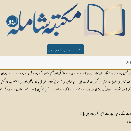
مکتبہ میں کھولیں
 والا شخص بہت زیادہ مستجاب الدعوات ہو جاتا ہے اور دین سے وابستگی اور نظم وضبط کے بہت قریب ہو جاتا ہے۔ یہ چیزان 
ظاہر ی علاج اور نری دنیا کی بات کرتے ہیں ،مزید برآں ان کا علاج کمزور ، ان کی بات ناقص اور ان کا اسلوب کار گھٹی
 ہے کہ قانون شریعت بندوں کی بہتری اور فائدے کے لیے بنایا گیا ہے اور اسے احکم الحاکمین (سب حکمت والوں سے بڑھ کر ح
دات کے مابین امتیاز سے بھی یکسر عاجز ہیں۔
[3]
ہے: