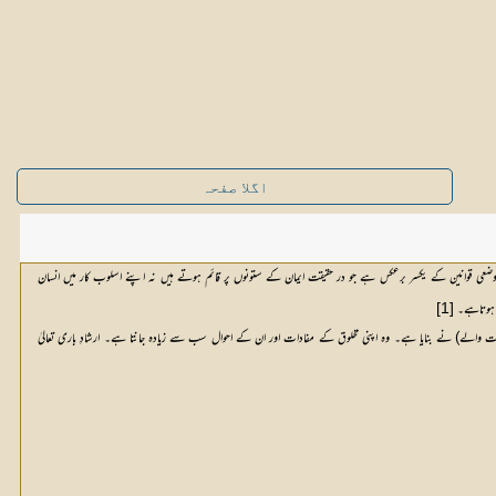
اگلا صفحہ
وضعی قوانین کے یکسر برعکس ہے جو در حقیقت ایمان کے ستونوں پر قائم ہوتے ہیں نہ اپنے اسلوب کار میں انسان
ا ہوتاہے۔
[1]
کمت والے) نے بنایا ہے۔ وہ اپنی مخلوق کے مفادات اور ان کے احوال سب سے زیادہ جانتا ہے۔ ارشادِ باری تعالیٰ