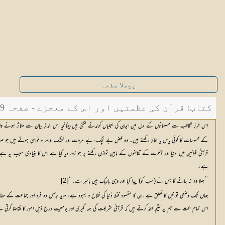
پچھلا صفحہ
کتاب: قرآن کی عظمتیں اور اس کے معجزے - صفحہ 209
اس طرز تخاطب سے مسلمانوں کے دل میں ایمان کی بجلیاں کوندنے لگتی ہیں،چنانچہ اس اندازِ بیان سے متاثر ہونے
کے محسوسات کا کوئی پاس یا لحاظ رکھتے ہیں۔ وہ محض بے لچک، بے مروت اور خشک اوامر و نواہی ہوتے ہیں جو صرف 
قرآنی قوانین میں دنیا اور آخرت کے تقاضوں کے مابین توازن رکھنے پر جو زور دیا گیا ہے اس کا بنیادی سبب یہ
ہے:
’’بھلا وہ نہ جانے گا جس نے(سب کو) پیدا کیا اور وہی باریک بین باخبر ہے۔‘‘
[2]
جہاں تک وضعی قوانین کا تعلق ہے ،ان کا مقصود فقط دُنیا کی فلاح و بہبود ہے، مزید برآں وہ فرد اور جماعت کے مفا
اس تمام بحث سے ہم یہ نتیجہ اخذ کرتے ہیں کہ قرآنی شریعت کی ہمہ گیری اور جامعیت درج ذیل امور کا تقاضا کرتی 