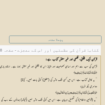
پچھلا صفحہ
کتاب: قرآن کی عظمتیں اور اس کے معجزے - صفحہ 18
قرآن ایک یقینی، قطعی اور غیر مشتبہ کتاب ہے:
قرآن کی سب سے اہم اور اساسی خصوصیت اور امتیاز اس کا یقینی اور غیر مشتبہ ہونا ہے۔ ارشادِ باری 
﴿ ذَٰلِكَ الْكِتَابُ لَا رَيْبَ ۛ فِيهِ﴾
’’ یہ کامل کتاب ہے، اس میں کسی شک وشبہ کی (مطلق) کوئی بات نہیں۔‘‘
[1]
دوسری جگہ فرمایا:
﴿ وَتَفْصِيلَ الْكِتَابِ لَا رَيْبَ فِيهِ مِن رَّبِّ الْعَالَمِينَ ﴾
’’یہ (قوانین واحکام) کی تفصیل وبیان ہے، اس میں کوئی شک وشبہ نہیں (کیونکہ) جہانوں کے رب