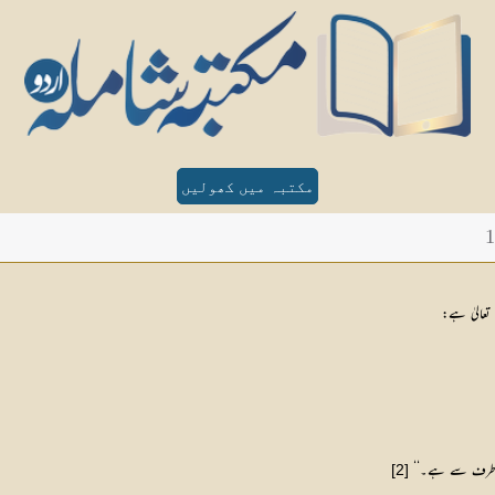
مکتبہ میں کھولیں
تعالیٰ ہے:
 کی طرف سے ہے۔‘‘
[2]