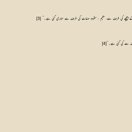
 پیچھے کی طرف سے، حکیم ، ستودہ صفات کی طرف سے اتاری گئی ہے۔‘‘
[3]
رف سے کی گئی ہے۔‘‘
[4]