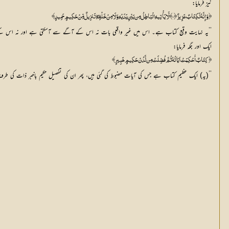
نیز فرمایا:
﴿ وَإِنَّهُ لَكِتَابٌ عَزِيزٌ ﴿٤١﴾ لَّا يَأْتِيهِ الْبَاطِلُ مِن بَيْنِ يَدَيْهِ وَلَا مِنْ خَلْفِهِ ۖ تَنزِيلٌ مِّنْ حَكِيمٍ حَمِيدٍ﴾
’’یہ نہایت وقیع کتاب ہے۔ اس میں غیر واقعی بات نہ اس کے آگے سے آسکتی ہے اور نہ اس کے
ایک اور جگہ فرمایا:
﴿ كِتَابٌ أُحْكِمَتْ آيَاتُهُ ثُمَّ فُصِّلَتْ مِن لَّدُنْ حَكِيمٍ خَبِيرٍ ﴾
’’(یہ) ایک عظیم کتاب ہے جس کی آیات مضبوط کی گئی ہیں، پھر ان کی تفصیل حکیم باخبر ذات کی ط