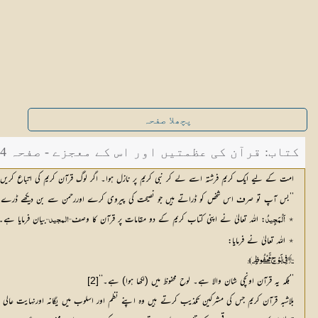
پچھلا صفحہ
کتاب: قرآن کی عظمتیں اور اس کے معجزے - صفحہ 154
امت کے لیے ایک کریم فرشتہ اسے لے کر نبی کریم پر نازل ہوا۔ اگر لوگ قرآن کریم کی اتباع کریں ا
’’بس آپ تو صرف اس شخص کو ڈراتے ہیں جو نصیحت کی پیروی کرے اوررحمن سے بن دیکھے ڈرے، ل
٭
: اللہ تعالیٰ نے اپنی کتاب کریم کے دو مقامات پر قرآن کا وصف
بیان فرمایا ہے۔
اَلْمَجِیدُ
’’المجید‘‘ 
٭ اللہ تعالیٰ نے فرمایا:
٢١
﴾ فِي لَوْحٍ مَّحْفُوظٍ Ě
’’بلکہ یہ قرآن اونچی شان والا ہے۔ لوح محفوظ میں (لکھا ہوا) ہے۔‘‘
[2]
بلاشبہ قرآن کریم جس کی مشرکین تکذیب کرتے ہیں وہ اپنے نظم اور اسلوب میں یگانہ اورنہایت عالی م