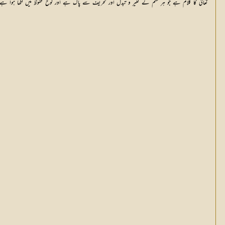
تعالیٰ کا کلام ہے جو ہر قسم کے تغیر و تبدل اور تحریف سے پاک ہے اور لوح محفوظ میں لکھا ہوا ہے