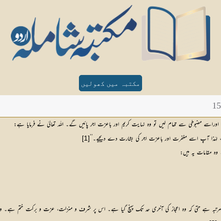
مکتبہ میں کھولیں
وراسے مضبوطی سے تھام لیں تو وہ نہایت کریم اور باعزت اجر پائیں گے۔ اللہ تعالیٰ نے فرمایا ہے:
ہٰذا آپ اسے مغفرت اور باعزت اجر کی بشارت دے دیجیے۔‘‘
[1]
 وہ مقامات یہ ہیں:
رتبہ ہے حتی کہ وہ اعجاز کی آخری حد تک پہنچ گیا ہے۔ اس پر شرف و منزلت، عزت و برکت ختم ہے۔ وہ ہرگز ایس