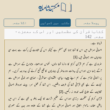
پچھلا صفحہ
مکتبہ میں کھولیں
اگلا صفحہ
کتاب: قرآن کی عظمتیں اور اس کے معجزے -
صفحہ 142
فرماتا ہے۔
جسمانی امراض میں اس کا شفا ہونا بھی مسلم ہے کیونکہ اس کی تلاوت کی برکت سے بہت سی
بیماریاں دور ہوجاتی ہیں۔
[1]
ضروری ہے کہ ہم قرآن کریم کا دائرۂ شفا دلوں، نفوس اوراعضاء وجوارح کے امراض سے
آگے بڑھا دیں اوراس کی بدولت دورحاضر کی بیماریوں کا قلع قمع کرنے کی جدو جہد کریں۔ ہم
پر انتہائی لازم ہے کہ ہم اپنے پیچیدہ سیاسی، اقتصادی، معاشرتی ، تہذیبی اور تمدنی امراض سے
نجات کے لیے بھی قرآنی شفا کی طرف دیکھیں۔ اس شفا کو محض سر، پیٹ اوردیگر جسمانی
تکالیف کے علاج تک محدود نہ رکھیں۔
[2]
قرآن کریم کی عظمت ،برتری اوراس کے عظیم اثرات کا ایک پہلو یہ بھی ہے کہ اس میں
باطل عقائد، مذموم اخلاق اور جسمانی امراض کے لیے شفا کے علاوہ دور جدید کے عصری