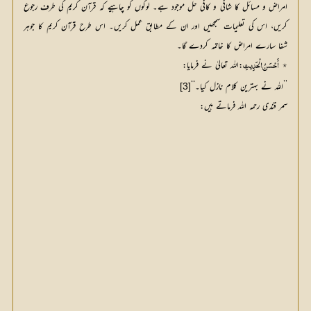
امراض و مسائل کا شافی و کافی حل موجود ہے۔ لوگوں کو چاہیے کہ قرآن کریم کی طرف رجوع
کریں، اس کی تعلیمات سمجھیں اور ان کے مطابق عمل کریں۔ اس طرح قرآن کریم کا جوہر
شفا سارے امراض کا خاتمہ کردے گا۔
٭
:اللہ تعالیٰ نے فرمایا:
أَحْسَنُ الْحَدِیثِ
’’اللہ نے بہترین کلام نازل کیا۔‘‘
[3]
سمر قندی رحمہ اللہ فرماتے ہیں: