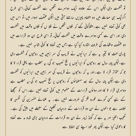
تو شکست دی،لیکن اس کے علاوہ ایک دوسرے شخص سے شکست کھائی۔اسی طرح
اگرایک ہی معاملے میں دو متضاد چیزیں سامنے آتی ہیں،لیکن مختلف ادوار میں،تو اس میں
بھی کوئی تضاد نہیں ہے۔مثلاًکوئی کہے کہ فلاں شخص نے فلا ں کو فلاں وقت میں شکست
دی اور اسی سے کسی دوسرے وقت میں شکست کھائی۔تو اسی طرح ان دو قراءات میں
دو مختلف واقعات کی طرف اشارہ کیا گیا ہے،جس میں تضاد کا کوئی شائبہ نہیں ہے۔
پوری بحث کا نتیجہ یہ ہے کہ ایرانیوں نے قریب کی سر زمین میں رومیوں کو شکست دی
ہے،لیکن چند سال بعد رومیوں کو ایرانیوں پر فتح نصیب ہو گی۔یہ مطلب ہے پہلی قراء ۃ کا
جو کہ متواتر قراء ۃ ہے۔اور یہ کہ رومیوں نے قریب کی سر زمین میں ایرانیوں کو شکست
دی ہے،لیکن چند سال کے بعد مسلمانوں کو رومیوں پر فتح نصیب ہو گی،یہ مطلب ہے
دوسری قراء ۃ کا،اور دونوں قراءات کے مفہوم میں کوئی تضاد نہیں ہے۔اس کو سمجھنے
کے لیے کسی گہرے غورو فکر کی ضرورت نہیں ہے۔ یہ علمائے مفسرین کی تفسیر کا
خلاصہ ہے جو انہوں نے ان دو قراءات کے درمیان تطبیق کے سلسلے میں پیش کی ہے۔
تعجب انگیز امر یہ ہے کہ گولڈ زیہر نے ان دو قراءات کے درمیان بڑی شدو مد سے تضاد
کا دعویٰ کیا ہے،لیکن پھر خود اپنے ہی الفاظ سے