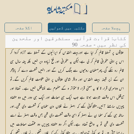
پچھلا صفحہ
مکتبہ میں کھولیں
اگلا صفحہ
کتاب: قراءت قرآنیہ مستشرقین اور ملحدین
کی نظر میں - صفحہ 90
علاقوں پر تسلط قائم کر لیا ہے اوربیت المقدس کو ایرانیوں کے تسلط سے آزاد کروا کر
اس پر اپنی حکمرانی قائم کر لی ہے،لیکن یہ حکمرانی اور فتح زیادہ دیر نہیں بلکہ چند سال ہی
قائم رہ سکے گی۔پھرمسلمان رومیوں سے جنگ کریں گے اور انہیں شکست دے کر بالآخر
ان کے زیر قبضہ بیت المقدس اور دیگر شامی علاقوں پر اپنی حکومت قائم کریں گے۔تو
اس دوسری قراء ۃ کا یہ معنی قراء ۃ متواتر ہ کے مفہوم سے متناقض نہیں ہے۔ تضاذ اور
تناقض اس وقت ثابت ہوتا ہے جب ایک ہی معاملے اور ایک ہی دور میں دو متضاد
چیزیں سامنے آئیں۔مثلا ًکوئی کہے کہ اصغر نے فلاں دن سلمان کو شکست دی تھی۔اور
ساتھ ہی کہے کہ سلما ن نے اصغر کو اسی وقت شکست دی تھی جس وقت اصغر نے اسے
شکست دی تھی تو یہ واضح تضاد ہے۔لیکن اگر دو متضاد چیزیں دو مختلف معاملات میں
سامنے آتی ہیں تو پھر کوئی تضادنہیں ہے۔مثلا کوئی کہے کہ فلاں شخص نے فلاں شخص کو