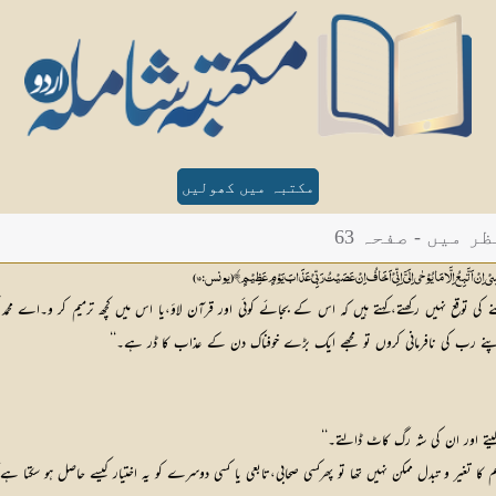
مکتبہ میں کھولیں
میں - صفحہ 63
 نَفْسِیْ اِنْ اَتَّبِعُ اِلَّا مَا یُوْحٰی اِلَیَّ اِنِّیْ اَخَافُ اِنْ عَصَیْتُ رَبِّیْ عَذَابَ یَوْمٍ عَظِیْمٍ﴾ (یونس:15)
ی توقع نہیں رکھتے،کہتے ہیں کہ اس کے بجائے کوئی اور قرآن لاؤ،یا اس میں کچھ ترمیم کر و۔اے محم
یں اپنے رب کی نافرمانی کروں تو مجھے ایک بڑے خوفناک دن کے عذاب کا ڈر ہے۔‘‘
لیتے اور ان کی شہ رگ کاٹ ڈالتے۔‘‘
سم کا تغیر و تبدل ممکن نہیں تھا تو پھرکسی صحابی،تابعی یا کسی دوسرے کو یہ اختیار کیسے حاصل ہو سکتا ہ