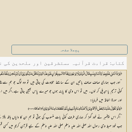
پچھلا صفحہ
کتاب: قراءت قرآنیہ مستشرقین اور ملحدین کی نظر 
﴿وَ اِذَا تُتْلٰی عَلَیْہِمْ اٰیَاتُنَا بَیِّنٰتٍ قَالَ الَّذِیْنَ لَا یَرْجُوْنَ لِقَآئَ نَا ائْتِ بِقُرْاٰنٍ غَیْرِ ہٰذَا اَوْ بَدِّلْہُ قُلْ مَا یَکُوْنُ لِیْ اَنْ اُبَدِّلَہٗ مِنْ تِلْقَآئِ
’’اور جب ہماری صاف صاف باتیں ان کے سامنے تلاوت کی جاتی ہیں تو وہ لوگ جو ہم سے ملنے ک
کوئی ترمیم یا تبدیلی کر لوں۔ میں تو اس وحی کا پابند ہوں جو میرے پاس بھیجی جاتی ہے۔اگر م
اور سورۃ الحاقہ میں فرمایا:
﴿وَ لَوْ تَقَوَّلَ عَلَیْنَا بَعْضَ الْاَقَاوِیْل لَاَخَذْنَا مِنْہُ بِالْیَمِیْنِ ثُمَّ لَقَطَعْنَا مِنْہُ الْوَتِیْنَ﴾ (الحاقۃ:44-46)
’’اگر اس پیغمبر نے خود گھڑ کر ہماری طرف کوئی بات منسوب کی ہوتی تو ہم ان کا دایاں ہاتھ پکڑ 
جب خود مہبطِ وحی رسول اللہ صلی اللہ علیہ وسلم صلی اللہ علیہ وسلم کے لیے قرآنِ کریم میں کسی ق