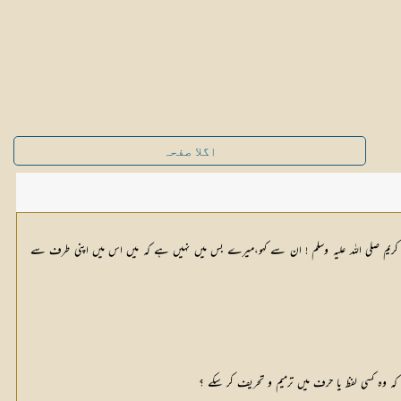
اگلا صفحہ
د کریم صلی اللہ علیہ وسلم ! ان سے کہو،میرے بس میں نہیں ہے کہ میں اس میں اپنی طرف سے
ے کہ وہ کسی لفظ یا حرف میں ترمیم و تحریف کر سکے ؟