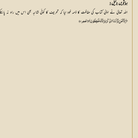
ساتویں دلیل:
اللہ تعالیٰ نے اپنی کتاب کی حفاظت کا ذمہ خود لیا کہ تحریف کا کوئی شائبہ بھی اس میں راہ نہ پاسکے،
﴿اِنَّا نَحْنُ نَزَّلْنَا الذِّکْرَ وَ اِنَّا لَہٗ لَحٰفِظُوْنَ﴾ (الحجر:9)