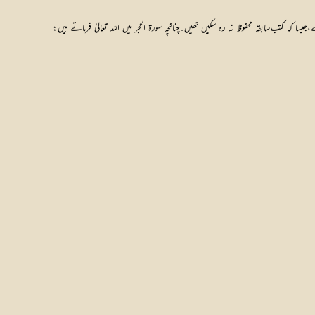
جیسا کہ کتب ِسابقہ محفوظ نہ رہ سکیں تھیں۔چنانچہ سورۃ الحجر میں اللہ تعالیٰ فرماتے ہیں: