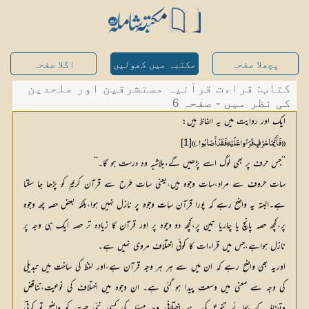
پچھلا صفحہ
مکتبہ میں کھولیں
اگلا صفحہ
کتاب: قراءت قرآنیہ مستشرقین اور ملحدین
کی نظر میں - صفحہ 6
ایک اور روایت میں یہ الفاظ ہیں:
[1]
((فَأَیُّمَا حَرْفٍ قَرَئُ وا عَلَیْہِ فَقَدْ أَصَابُوا۔))
’’جس حرف پر بھی لوگ اسے پڑھیں گے،بلاشبہ وہ درست ہو گا۔‘‘
سات حروف سے مراد،سات وجوہ ہیں،یعنی سات طرح سے قرآن کریم کو پڑھا جا سکتا
ہے۔البتہ یہ واضح رہے کہ پورا قرآن سات وجوہ پر نازل نہیں ہوا،بلکہ بعض حصہ چھ وجوہ
پر،کچھ حصہ پانچ یا چاریا تین پر،کچھ دو وجوہ پر اور قرآن کا زیادہ تر حصہ ایک ہی وجہ پر
نازل ہواہے،جس میں قراءات کا کوئی اختلاف مروی نہیں ہے۔
اوریہ بھی واضح رہے کہ ان میں سے ہر ہر وجہ قرآن ہے،اور لفظ کی ساخت میں تبدیلی
کی وجہ سے معنی میں وسعت پیدا ہو گئی ہے۔ ان وجوہ میں اختلاف کی نوعیت،تناقض
وتضاذ کے بجائے تنوع کی ہے۔اختلافی وجہ مسئلہ کی کسی نئی جہت کو واضح تو کرتی