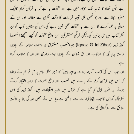
ہے،لیکن تضاد کا شائبہ تک موجود نہیں ہے اور حقیقت یہ ہے کہ یہ قرآن کریم کاایک
منفرد اعجاز ہے اور جو شخص بھی توجیہِ قراءات کا دقت نظری سے مطالعہ اور ان کے
معانی پر غور کرے گا،اس سے یہ حقیقت مخفی نہیں رہے گی۔اس کی مثالیں آپ کو زیر
نظر کتاب میں مل جائیں گی۔لیکن فرنگی مستشرقین اس واضح حقیقت کو کیسے سمجھتے؟ خصوصاً
گولڈ زیہر (
Ignaz G ld Zihar
) جیسامتعصب مستشرق جو وسعتِ مطالعہ کے باوجود 
دانستہ بددیانتی کا ارتکاب اور حق شناسی کے باوجود ہٹ دھرمی اور ضد کا مظاہرہ کرتا 
ہے۔
اور جب اس کی کتاب ’’
‘‘ کا ترجمہ منظر عام پر آیا تو ہم نے دیکھا 
مذاہب التفسیر الإسلامی
کہ اس میں قرآن کریم کے بارے میں تعصب اور واضح جھوٹ کا رویہ اختیار کرتے 
ہوئے یہ نظریہ پیش کیا گیا ہے کہ قرآن میں شدید اختلافات ہیں۔ گولڈ زیہر کی اس 
خطرناک گمراہی کاسبب یقینا ًقراءات سے نافہمی ہے،یا اس نے محض ضد کی بنا پر دانستہ 
حقائق سے روگردانی کی ہے۔