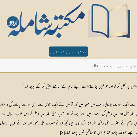
مکتبہ میں کھولیں
میں - صفحہ 36
اس پر عمل کر لو اور جو نہیں جانتے،اسے اپنے عالم کے سامنے پیش کر کے پوچھ لو۔‘‘
حم میں سے ایک سورت پڑھائی۔ جب میں مسجد میں گیا تو میں نے ایک آدمی سے وہی سورت پڑھنے کی درخ
 اللہ صلی اللہ علیہ وسلم کی خدمت میں حاضر ہوئے اور آپ صلی اللہ علیہ وسلم کو اس صورتِ حال سے
علیہ وسلم نے حضرت علی رضی اللہ عنہ کے کان میں کچھ کہا۔تو حضرت علی رضی اللہ عنہ نے فرمایا:رسو
سے حروف پڑھتا تھا جو اس کا ساتھی نہیں پڑھتا تھا۔
[2]