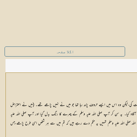
اگلا صفحہ
واست کی،لیکن وہ اس میں ایسے حروف پڑھ رہا تھا جو میں نے نہیں پڑھے تھے۔ (میں نے اعتراض
 آگاہ کیا۔ یہ سن کر آپ صلی اللہ علیہ وسلم کے چہرے کا رنگ بدل گیا اور آپ صلی اللہ علیہ
ل اللہ صلی اللہ علیہ وسلم تمہیں یہ حکم دے رہے ہیں کہ تم میں سے ہر شخص اسی طرح پڑھے،جس