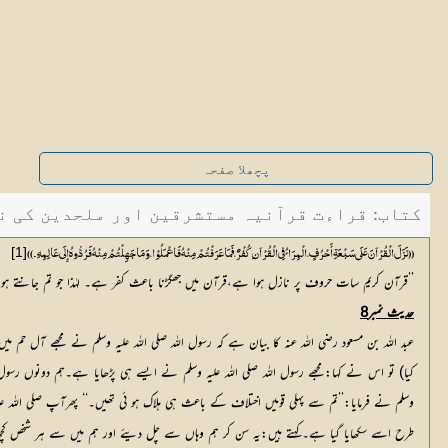
پچھلا صفحہ
کتاب: قراءت قرآنیہ مستشرقین اور ملحدین کی نظر 
[1]
((نَزَلَ الْقُرْآنَ عَلَی سَبْعَۃِ أَحْرُفٍ،الْمِرَائُ فِی الْقُرْآن ِکُفْرٌٌ،فَمَا عَرَفْتُمْ مِنْہُ فَاعْمَلُوْا،وَمَا جَہِلْتُمْ مِنْہُ فَرُدُّوہُ إِلَی عَالِمِہِ۔))
’’قرآن کریم سات حروف پر نازل ہوا ہے،قرآن میں جھگڑنا باعث کفر ہے۔ لہٰذا جو تم جانتے ہو،
حدیث نمبر8
عبد اللہ بن مسعود رضی اللہ عنہ کا بیان ہے کہ رسول اللہ صلی اللہ علیہ وسلم نے مجھے آل 
کیا) تو اس نے کہا:مجھے رسول اللہ صلی اللہ علیہ وسلم نے ایسے ہی پڑھایا ہے۔ہم دونوں رسول
وسلم نے فرمایا:’’تم سے پہلی قومیں اختلاف کے باعث ہی ہلاک ہو ئی تھیں۔‘‘ پھرآپ صلی اللہ 
طرح اسے سکھایا گیا ہے۔کہتے ہیں:یہ سن کر ہم وہاں سے چل دیئے اور ہم میں سے ہر شخص کچھ ای