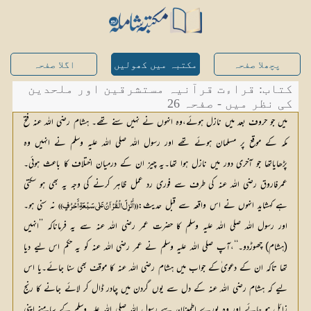
پچھلا صفحہ
مکتبہ میں کھولیں
اگلا صفحہ
کتاب: قراءت قرآنیہ مستشرقین اور ملحدین
کی نظر میں - صفحہ 26
میں جو حروف بعد میں نازل ہوئے،وہ انہوں نے نہیں سنے تھے۔ ہشام رضی اللہ عنہ فتح
مکہ کے موقع پر مسلمان ہوئے تھے اور رسول اللہ صلی اللہ علیہ وسلم نے انہیں وہ
پڑھایاتھا جو آخری دور میں نازل ہوا تھا۔یہ چیز ان کے درمیان اختلاف کا باعث ہوئی۔
عمرفاروق رضی اللہ عنہ کی طرف سے فوری رد عمل ظاہر کرنے کی وجہ یہ بھی ہو سکتی
ہے کہشاید انہوں نے اس واقعہ سے قبل حدیث:
 نہ سنی ہو۔
((أُنْزِلَ الْقُرْآنُ عَلٰی سَبْعَۃِ أَحْرُفٍ))
اور رسول اللہ صلی اللہ علیہ وسلم کا حضرت عمر رضی اللہ عنہ سے یہ فرماناکہ ’’انہیں 
(ہشام) چھوڑدو۔‘‘،آپ صلی اللہ علیہ وسلم نے عمر رضی اللہ عنہ کو یہ حکم اس لیے دیا 
تھا تاکہ ان کے دعوی ٰکے جواب میں ہشام رضی اللہ عنہ کا موقف بھی سنا جائے۔یا اس 
لیے کہ ہشام رضی اللہ عنہ کے دل سے یوں گردن میں چادر ڈال کر لائے جانے کا رنج 
زائل ہو جائے اور وہ پورے اطمینان سے رسول اللہ صلی اللہ علیہ وسلم کے سامنے اپنی 