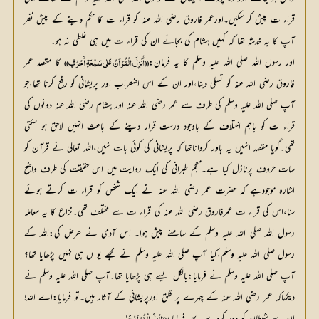
قراء ت پیش کر سکیں۔اورعمر فاروق رضی اللہ عنہ کو قراء ت کا حکم دینے کے پیش نظر 
آپ کا یہ خدشہ تھا کہ کہیں ہشام کی بجائے ان کی قراء ت میں ہی غلطی نہ ہو۔
اور رسول اللہ صلی اللہ علیہ وسلم کا یہ فرمان:
 کا مقصد عمر 
((أُنْزِلَ الْقُرْآنُ عَلٰی سَبْعَۃِ أَحْرُفٍ))
فاروق رضی اللہ عنہ کو تسلی دینا،اور ان کے اس اضطراب اور پریشانی کو رفع کرنا تھا،جو 
آپ صلی اللہ علیہ وسلم کی طرف سے عمر رضی اللہ عنہ اور ہشام رضی اللہ عنہ دونوں کی 
قراء ت کو باہم اختلاف کے باوجود درست قرار دینے کے باعث انہیں لاحق ہو سکتی 
تھی۔گویا مقصد انہیں یہ باور کرواناتھا کہ پریشانی کی کوئی بات نہیں،اللہ تعالی نے قرآن کو 
سات حروف پرنازل کیا ہے۔معجم طبرانی کی ایک روایت میں اس حقیقت کی طرف واضح 
اشارہ موجودہے کہ حضرت عمر رضی اللہ عنہ نے ایک شخص کو قراء ت کرتے ہوئے 
سنا،اس کی قراء ت عمرفاروق رضی اللہ عنہ کی قراء ت سے مختلف تھی۔نزاع کا یہ معاملہ 
رسول اللہ صلی اللہ علیہ وسلم کے سامنے پیش ہوا۔ اس آدمی نے عرض کی:اللہ کے 
رسول صلی اللہ علیہ وسلم،کیا آپ صلی اللہ علیہ وسلم نے مجھے یو ں ہی نہیں پڑھایا تھا؟ 
آپ صلی اللہ علیہ وسلم نے فرمایا:بالکل ایسے ہی پڑھایا تھا۔آپ صلی اللہ علیہ وسلم نے 
دیکھاکہ عمر رضی اللہ عنہ کے چہرے پر قلق اورپریشانی کے آثار ہیں۔تو فرمایا:اے اللہ! 