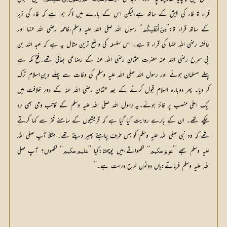
لَقَدْ جَائَ کُمْ رَسُولٌ مِنْ أَنْفُسِکُم﴾
قراء ۃ فاء کی پیش کے ساتھ ہے،لیکن اس کے بارے میں ذکر ہوا ہے کہ فاء کی زبر 
کے ساتھ قراء ۃ:’’
‘‘ رسول اللہ صلی اللہ علیہ وسلم،فاطمہ رضی اللہ عنہا اور 
مِنْ أَنْفَسِکُم
عائشہ رضی اللہ عنہا کی قراء ۃ ہے۔ اس سلسلہ کی واضح ترین مثال یہ ہے کہ عبد اللہ بن 
ابی سرح رضی اللہ عنہ حضرت عثمان رضی اللہ عنہ کے رضاعی بھائی تھے۔فتح مکہ سے 
پہلے مسلمان ہوئے اور رسول اللہ صلی اللہ علیہ وسلم کی وفات سے پہلے دین ِاسلام ترک 
کر دیا۔ پھر دوبارہ اسلام قبول کرنے کے بعد عثمان رضی اللہ عنہ کے دورِ خلافت میں 
ایک اعلی منصب پر فائز ہوئے۔یہ رسول اللہ صلی اللہ علیہ وسلم کے کاتب وحی بھی رہ 
چکے تھے۔ ان کے بارے روایت کیا گیا ہے کہ قریشیوں کے سامنے فخر سے کہا کرتے 
تھے کہ وہ نبی صلی اللہ علیہ وسلم کو جس طرف چاہتے پھیر دیتے تھے۔ مثلاً آپ صلی اللہ 
علیہ وسلم جھے ’’
‘‘ لکھواتے،میں پوچھتا:کیا ’’
‘‘ لکھوں؟ آپ صلی 
عزیز حکیم
علیم حکیم
اللہ علیہ وسلم فرماتے:ہاں دونوں طرح درست ہے۔‘‘