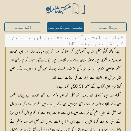
پچھلا صفحہ
مکتبہ میں کھولیں
اگلا صفحہ
کتاب: قراءت قرآنیہ مستشرقین اور ملحدین
کی نظر میں - صفحہ 142
ہے،کیونکہ کوئی عقل مند یہ تصورنہیں کر سکتا کہ عبد اللہ بن مبارک رحمہ اللہ جیسا محدث
اورورع و تقوی میں ممتاز انسان عدالت و ثقاہت میں یگانہ روزگار صحابہ کرام رضی اللہ
عنہم،تابعین عظام،اور ائمہ قراء کی مخالفت کرتے ہوئے بغیرنقل و روایت کے محض
اپنی مرضی اور اختیار سے قراء ت کی اجازت دے گا۔
گولڈ زیہر اپنی کتاب کے صفحہ 50،51پر لکھتا ہے:
’’قراءات میں آزادی خود رسول اللہ صلی اللہ علیہ وسلم سے بھی ثابت ہے۔یہاں مشہور
متن کے خلاف ایسی قراءات بھی موجودہیں جن کے بارے میں ذکر ہوا ہے کہ وہ رسول
اللہ صلی اللہ علیہ وسلم کی قراءات ہیں۔اس سے ثابت ہوتا ہے کہ کلامِ الٰہی کو اس طرز
کے بغیر روایت کرنا بھی جائز ہے،جس طرز پر اسے رسول اللہ صلی اللہ علیہ وسلم نے
اصل میں پہنچایا تھا۔چنانچہ سورۃ التوبہ کی آیت﴿
 میں مقبول 