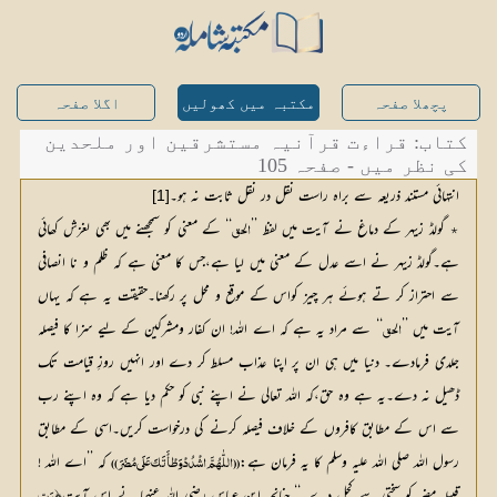
پچھلا صفحہ
مکتبہ میں کھولیں
اگلا صفحہ
کتاب: قراءت قرآنیہ مستشرقین اور ملحدین
کی نظر میں - صفحہ 105
انتہائی مستند ذریعہ سے براہ راست نقل در نقل ثابت نہ ہو۔
[1]
٭ گولڈ زیہر کے دماغ نے آیت میں لفظ ’’
‘‘ کے معنی کو سمجھنے میں بھی لغزش کھائی 
الحق
ہے۔گولڈ زیہر نے اسے عدل کے معنی میں لیا ہے،جس کا معنی ہے کہ ظلم و نا انصافی 
سے احتراز کر تے ہوئے ہر چیز کواس کے موقع و محل پر رکھنا۔حقیقت یہ ہے کہ یہاں 
آیت میں ’’
‘‘ سے مراد یہ ہے کہ اے اللہ! ان کفار ومشرکین کے لیے سزا کا فیصلہ 
الحق
جلدی فرمادے۔ دنیا میں ہی ان پر اپنا عذاب مسلط کر دے اور انہیں روزِ قیامت تک 
ڈھیل نہ دے۔یہ ہے وہ حق،کہ اللہ تعالی نے اپنے نبی کو حکم دیا ہے کہ وہ اپنے رب 
سے اس کے مطابق کافروں کے خلاف فیصلہ کرنے کی درخواست کریں۔اسی کے مطابق 
رسول اللہ صلی اللہ علیہ وسلم کا یہ فرمان ہے:
 کہ ’’اے اللہ !
((اللّٰہُمَّ اشْدُدْ وَطْأَتَکَ عَلَی مُضَرَ))
قبیلہ مضر کو سختی سے کچل دے۔‘‘ چنانچہ ابن عباس رضی اللہ عنہما نے اس آیت﴿