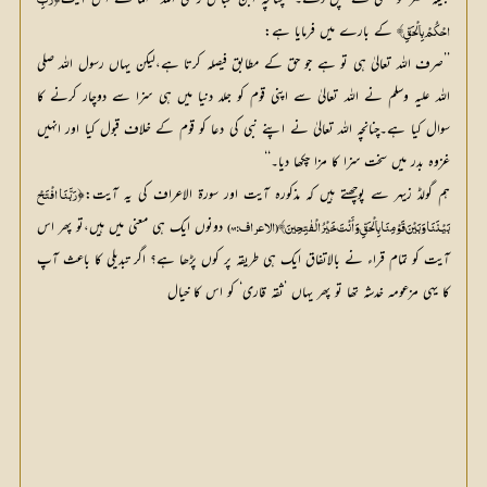
 کے بارے میں فرمایا ہے:
احْکُمْ بِالْحَقِّ﴾
’’صرف اللہ تعالیٰ ہی تو ہے جو حق کے مطابق فیصلہ کرتا ہے،لیکن یہاں رسول اللہ صلی
اللہ علیہ وسلم نے اللہ تعالیٰ سے اپنی قوم کو جلد دنیا میں ہی سزا سے دوچار کرنے کا
سوال کیا ہے۔چنانچہ اللہ تعالیٰ نے اپنے نبی کی دعا کو قوم کے خلاف قبول کیا اور انہیں
غزوہ بدر میں سخت سزا کا مزا چکھا دیا۔‘‘
ہم گولڈ زیہر سے پوچھتے ہیں کہ مذکورہ آیت اور سورۃ الاعراف کی یہ آیت:﴿
 دونوں ایک ہی معنی میں ہیں،تو پھر اس 
بَیْنَنَا وَبَیْنَ قَوْمِنَا بِالْحَقِّ وَأَنْتَ خَیْرُ الْفٰتِحِینَ﴾ (الاعراف:89)
آیت کو تمام قراء نے بالاتفاق ایک ہی طریقہ پر کوں پڑھا ہے؟ اگر تبدیلی کا باعث آپ 
کا یہی مزعومہ خدشہ تھا تو پھر یہاں ’ثقہ قاری‘ کو اس کا خیال