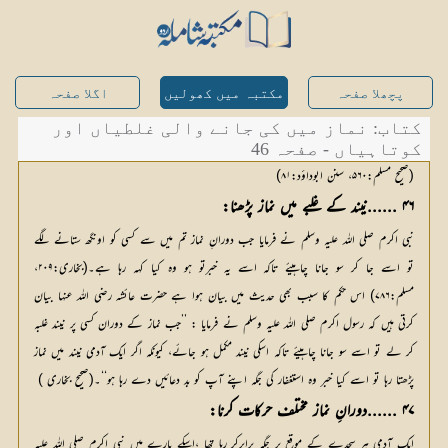
پچھلا صفحہ
مکتبہ میں کھولیں
اگلا صفحہ
کتاب: نماز میں کی جانے والی غلطیاں اور
کوتاہیاں - صفحہ 46
(صحیح مسلم:۵۶۰، سنن ابوداؤد:۸۱)
۴۶ ......نیند کے غلبے میں نماز پڑھنا:
نبی اکرم صلی اللہ علیہ وسلم نے فرمایا جب دورانِ نماز تم میں سے کسی کو اونگھ ستانے لگے
تو اسے جا کر سو جانا چاہیئے تاکہ اسے یہ خبرتو ہو وہ کیا کہہ رہا ہے۔(بخاری:۲۰۹،
مسلم:۷۸۶) اس حکم کا سبب بھی حدیث میں بیان ہوا ہے حضرت عائشہ رضی اللہ عنہا بیان
کرتی ہیں کہ رسول اکرم صلی اللہ علیہ وسلم نے فرمایا : ’’جب نماز کے دوران کسی پر نیند غلبہ
کر لے تو اسے سو جانا چاہیئے تاکہ اسکی نیند مکمل ہو جائے، کیونکہ اگر ایک آدمی نیند میں نماز
پڑھتا رہا تو اسے کیا خبر وہ استغفار کی جگہ اپنے آپ کو بد دعائیں دے رہا ہو‘‘۔(صحیح بخاری )
۴۷ ......دورانِ نماز مختلف حرکات کرنا:
ایک آدمی ہر سجدے کے موقع پر جگہ برابرکر رہا تھا ،اسکے بارے میں نبی اکرم صلی اللہ علیہ