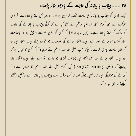
۴۵ ......پیشاب یا پاخانہ کی حاجت کے باوجود نماز پڑھنا:
ایک آدمی کو پیشاب یا پاخانہ کی حاجت تنگ کر رہی ہو اور وہ پھر بھی نماز پڑھتا رہے تو اس
حرکت سے نبی اکرم صلی اللہ علیہ وسلم نے منع کیا ہے کہ کوئی پیشاب یا پاخانے کی حاجت
کو روک کر نماز پڑھتا رہے۔ (ابن ماجہ:۶۱۷) اگر کسی کو ایسی صورت درپیش ہو کہ باجماعت
نماز کھڑی ہو جائے اور اسے بیت الخلاء جانے کی ضرورت ہو تو وہ پہلے بیت الخلاء میں جا
کر اپنی حاجت پوری کرے۔ کیونکہ آپ صلی اللہ علیہ وسلم نے فرمایا:’’ اگر کسی کا خیال ہو کہ
وہ بیت الخلاء جائے اور اسی اثناء میں جماعت کھڑی ہو جائے تو اسے پہلے بیت الخلاء جانا
چاہیئے‘‘۔ (سنن ابوداؤد:۸۸، ترمذی:۱۰۸) نبی اکرم صلی اللہ علیہ وسلم کا فرمان ہے: ’’
کھانے کی موجودگی میں نماز نہیں ہوتی اور نہ اُس وقت جب پیشاب یا پاخانہ اسے دھکیل (نکلنے
کیلیےزور لگا) رہا ہو‘‘۔