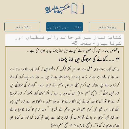
پچھلا صفحہ
مکتبہ میں کھولیں
اگلا صفحہ
کتاب: نماز میں کی جانے والی غلطیاں اور
کوتاہیاں - صفحہ 45
بالخصوص جاندار اشیاء کی تصویر والے کپڑے میں نماز پڑھنا بدرجہ اولیٰ منع ہے ۔
۴۴ ......کھانے کی موجودگی میں نماز پڑھنا:
یہ بھی ایک بہت بڑی غلطی ہے اور ہم اکثر لوگوں کو دیکھتے ہیں کہ کھانا جب لگا دیا جاتا ہے
اور نماز کا وقت ہو جائے تو وہ پہلے نماز پڑھنے چلے جاتے ہیں اور نماز سے پہلے کھانا کھانے
کو بُرا جانتے ہیں حالانکہ نبی اکرم صلی اللہ علیہ وسلم نے فرمایا ہے: ’’کھانے کی موجودگی میں
نماز نہیں ہوتی ‘‘۔ (صحیح مسلم:۵۶۰) اس کی وجہ یہ ہے کہ اگر آدمی کھانا چھوڑ کر نماز شروع
کر ے گا تو اس کا دل کھانے میں اٹکا رہے گا اور وہ سکون و اطمینا ن سے نماز نہیں پڑھ
سکے گا۔ اس لیئے نبی اکرم صلی اللہ علیہ وسلم نے فرمایا: ’’ جب شام کا کھانا لگا دیا جائے
اور نماز بھی کھڑی ہو جائے تو مغرب کی نماز پڑھنے سے پہلے تم کھانا کھا لو، اور کھانا بھی
جلدی جلدی نہ کھائو‘‘۔ (صحیح بخاری:۵۱۴۷، صحیح مسلم:۵۵۷)