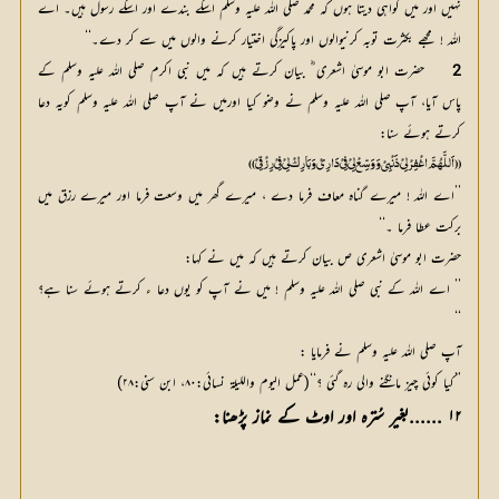
نہیں اور میں گواہی دیتا ہوں کہ محمد صلی اللہ علیہ وسلم اسکے بندے اور اسکے رسول ہیں۔ اے
اللہ ! مجھے بکثرت توبہ کرنیوالوں اور پاکیزگی اختیار کرنے والوں میں سے کر دے۔‘‘
2
	حضرت ابو موسیٰ اشعری ؓ بیان کرتے ہیں کہ میں نبی اکرم صلی اللہ علیہ وسلم کے 
پاس آیا، آپ صلی اللہ علیہ وسلم نے وضو کیا اورمیں نے آپ صلی اللہ علیہ وسلم کویہ دعا 
کرتے ہوئے سنا: 
(( اَللَّھُمَّ اغْفِرْلِیْ ذَنْبِیْ وَ وَسِّعْ لِیْ فِیْ دَارِیْ وَ بَارِکْ لِیْ فِیْ رِزْقِیْ))
’’اے اللہ ! میرے گناہ معاف فرما دے ، میرے گھر میں وسعت فرما اور میرے رزق میں
برکت عطا فرما ۔‘‘
حضرت ابو موسیٰ اشعری ص بیان کرتے ہیں کہ میں نے کہا:
’’ اے اللہ کے نبی صلی اللہ علیہ وسلم ! میں نے آپ کو یوں دعا ء کرتے ہوئے سنا ہے؟
‘‘
آپ صلی اللہ علیہ وسلم نے فرمایا :
’’کیا کوئی چیز مانگنے والی رہ گئی ؟‘‘(عمل الیوم واللیلۃ نسائی:۸۰، ابن سنی:۲۸)
۱۲ ......بغیر سُترہ اور اوٹ کے نماز پڑھنا: