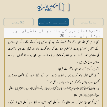
پچھلا صفحہ
مکتبہ میں کھولیں
اگلا صفحہ
کتاب: نماز میں کی جانے والی غلطیاں اور
کوتاہیاں - صفحہ 20
نبی اکرم صلی اللہ علیہ وسلم وضو کرنے کے بعد کچھ دعائیں پڑھا کرتے تھے۔ اگر ان دعائوں
کے معنی پر غور کیا جائے تو معلوم ہوتا ہے کہ وضو کرنے والا اللہ تعالیٰ سے دنیا و آخرت
کی سعادتیں طلب کرتا ہے،ان اذکار کو چھوڑنا دنیا و آخرت میں یقینا بہت بڑا نقصان ہے، وہ
دعائیں درج ذیل ہیں :
1
۔نبی اکرم صلی اللہ علیہ وسلم نے فرمایا:
’’ جو شخص کامل وضو کرے پھر یہ کلمات پڑھے، اس کے لیئے جنت کے آٹھوں دروازے
کھول دئیے جائیں گے کہ جس سے چاہے داخل ہو۔‘‘
(( اَشْھَدُ اَنْ لَّا ٓ اِلٰہ َ اِلَّا اللّٰہُ وَحْدَہ‘ لَا شَرِیْکَ لَہ‘ وَ اَشْھَدُ اَنَّ مُحَمَّدًا عَبْدُہ‘ وَ رَسُوْلُہ‘، اَللّٰھُمَّ اجْعَلْنِیْ مِنَ التَّوَّابِیْنَ وَاجْعَلْنِیْ
(ترمذی:۵۵)
مِنَ الْمُتَطَھِّرِیْن))
’’میں گواہی دیتا ہوں کہ اللہ تعالیٰ کے سوا کوئی معبود نہیں، وہ اکیلا ہے، کوئی اس کا شریک