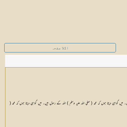
اگلا صفحہ
 گواہی دیتا ہوں کہ محمد ( صلی اللہ علیہ وسلم ) اللہ کے رسول ہیں۔ میں گواہی دیتا ہوں کہ محمد (