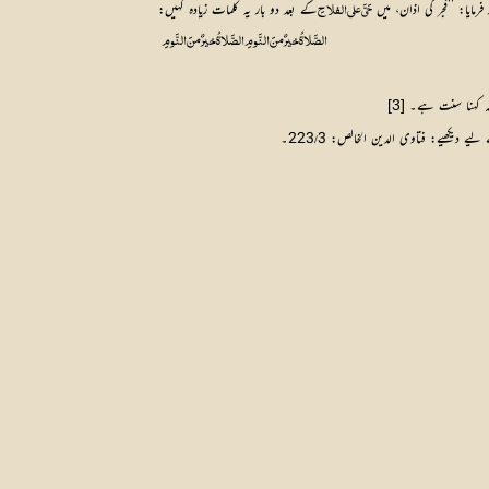
فرمایا: ’’فجر کی اذان، میں
کے بعد دو بار یہ کلمات زیادہ کہیں:
حَيَّ على الفلاحِ 
الصَّلاةُ خيرٌ منَ النَّومِ	 الصَّلاةُ خيرٌ منَ النَّومِ
عہ کہنا سنت ہے۔ 
[3]
 دیکھیے: فتاوی الدین الخالص: 223
3۔
/