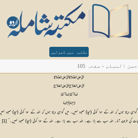
مکتبہ میں کھولیں
 المسلم - صفحہ 105
حَيَّ على الصَّلاةِ 	حَيَّ على الصَّلاةِ
حَيَّ على الفلاحِ 	حَيَّ على الفلاحِ
اللهُ أكبَرُ		 اللهُ أكبَرُ
لا إلهَ إلّا اللهُ
وں کہ اللہ کے سوا کوئی (سچا) معبود نہیں۔ میں گواہی دیتا ہوں کہ اللہ کے سوا کوئی (سچا) معبود نہیں۔ میں
جات کی طرف آؤ۔ اللہ سب سے بڑا ہے۔ اللہ سب سے بڑا ہے۔ اللہ کے سوا کوئی (سچا) معبود نہیں۔‘‘
[1]