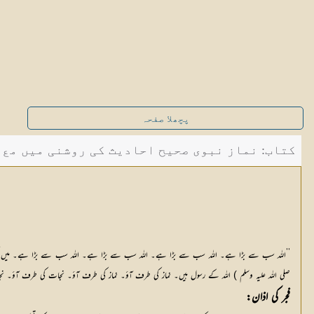
پچھلا صفحہ
کتاب: نماز نبوی صحیح احادیث کی روشنی میں مع حصن
’’اللہ سب سے بڑا ہے۔ اللہ سب سے بڑا ہے۔ اللہ سب سے بڑا ہے۔ اللہ سب سے بڑا ہے۔ میں گواہی دیتا ہ
صلی اللہ علیہ وسلم ) اللہ کے رسول ہیں۔ نماز کی طرف آؤ۔ نماز کی طرف آؤ۔ نجات کی طرف آؤ۔ ن
فجر کی اذان: