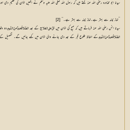
سیدنا ابو محذورہ رضی اللہ عنہ کہتے ہیں کہ رسول اللہ صلی اللہ علیہ وسلم نے انھیں اذان کی تعلیم دی اور 
’’نماز نیند سے بہتر ہے۔نماز نیند سے بہتر ہے۔‘‘
[2]
سیدنا انس رضی اللہ عنہ فرماتے ہیں کہ صبح کی اذان میں
 کے بعد 
دو دف
حَيَّ على الفلاحِ
الصَّلاةُ خيرٌ منَ النَّومِ 
کے الفاظ طلوع فجر کے بعد دی جانے والی اذان میں کہے جائیں گے۔ تفصیل کے لیے
الصَّلاةُ خيرٌ منَ النَّومِ