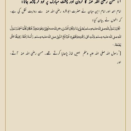
۱: حسن رضی اللہ عنہ کا گردن اور پشت مبارک پر کود کر چڑھ جانا:
امام
احمد
اور
امام
ابن
حبان
نے
حضرت
ابوبکرہ
رضی
اللہ
عنہ
سے
روایت
نقل
کی
ہے،
کہ
انہوں
نے
بیان
کیا
:
’’کَانَ رَسُوْلُ اللّٰہِ صلی اللّٰه علیہ وسلم یُصَلِّيْ بِنَا، وَکَانَ الْحَسُنُ رضی اللّٰه عنہ یَجِيْئُ، وَھُوَ صَغِیْرٌ، فَکَانَ کُلَّمَا سَجَدَ رَسُوْلُ
اللّٰہِ صلی اللّٰه علیہ وسلم وَثَبَ عَلٰی رَقَبَتِہِ وَظَہْرِہِ، فَیَرْفَعُ النَّبِيُّ صلی اللّٰه علیہ وسلم رَأْسَہُ رَفْعًا رَفِیْقًا حَتَّی
یَضَعَہُ۔‘‘
[’’
رسول
اللہ
صلی
اللہ
علیہ
وسلم
ہمیں نماز
پڑھایا
کرتے
تھے۔
حسن
رضی
اللہ
عنہ
آتے،
اور