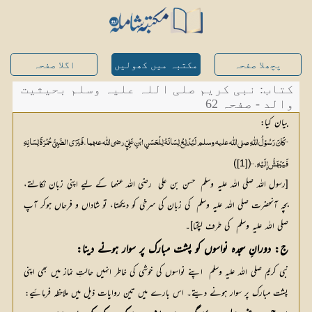
پچھلا صفحہ
مکتبہ میں کھولیں
اگلا صفحہ
کتاب: نبی کریم صلی اللہ علیہ وسلم بحیثیت
والد - صفحہ 62
بیان
کیا
:
’’کَانَ رَسُوْلُ اللّٰہِ صلی اللّٰه علیہ وسلم لَیُدْلِعُ لِسَانَہُ لِلْحَسَنِ ابْنِ عَلِيٍّ رضی اللّٰه عنہما ، فَیَرَی الصَّبِيُّ حُمْرَۃَ لِسَانِہِ
)
(
[1]
فَیَبْھَشُّ إِلَیْہِ ۔‘‘
[
رسول
اللہ
صلی
اللہ
علیہ
وسلم
حسن
بن
علی
 رضی اللہ عنہما کے
لیے
اپنی
زبان
نکالتے،
بچہ
آنحضرت
صلی
اللہ
علیہ
وسلم
کی
زبان
کی
سرخی
کو
دیکھتا،
تو
شاداں
و
فرحاں
ہوکر
آپ
صلی
اللہ
علیہ
وسلم
کی
طرف
لپکتا
]
۔
ج: دورانِ سجدہ نواسوں کو پشت مبارک پر سوار ہونے دینا:
نبی
کریم
صلی
اللہ
علیہ
وسلم
اپنے
نواسوں
کی
خوشی
کی
خاطر
انہیں
حالتِ
نماز
میں بھی
اپنی
پشت
مبارک
پر
سوار
ہونے
دیتے۔
اس
بارے
میں تین
روایات
ذیل
میں ملاحظہ
فرمائیے
: