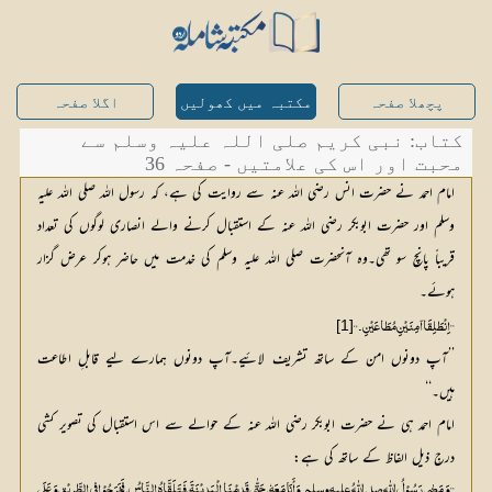
پچھلا صفحہ
مکتبہ میں کھولیں
اگلا صفحہ
کتاب: نبی کریم صلی اللہ علیہ وسلم سے
محبت اور اس کی علامتیں - صفحہ 36
امام احمد نے حضرت انس رضی اللہ عنہ سے روایت کی ہے، کہ رسول اللہ صلی اللہ علیہ
وسلم اور حضرت ابوبکر رضی اللہ عنہ کے استقبال کرنے والے انصاری لوگوں کی تعداد
قریباً پانچ سو تھی۔وہ آنحضرت صلی اللہ علیہ وسلم کی خدمت میں حاضر ہوکر عرض گزار
ہوئے۔
[1]
’’اِنْطَلِقَا آمِنَیْنِ مُطَاعَیْنِ۔‘‘
’’آپ دونوں امن کے ساتھ تشریف لائیے۔آپ دونوں ہمارے لیے قابلِ اطاعت
ہیں۔‘‘
امام احمد ہی نے حضرت ابوبکر رضی اللہ عنہ کے حوالے سے اس استقبال کی تصویر کشی
درجِ ذیل الفاظ کے ساتھ کی ہے:
’’وَ مَضٰی رَسُوْلُ اللّٰہِ صلي اللّٰهُ عليه وسلم وَ أَنَا مَعَہٗ، حَتّٰی قَدِمْنَا الْمَدِیْنَۃَ، فَتَلَقَّاہُ النَّاسُ، فَخَرَجُوْا فِی الطَّرِیْقِ وَ عَلَی