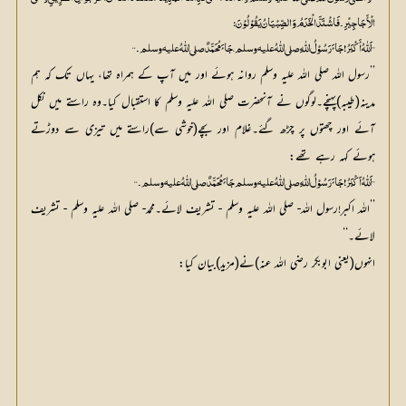
الْأَجَاجِیْرِ۔فَاشْتَدَّ الْخَدَمُ وَ الصِّبْیَانُ یَقُوْلُوْنَ:
’’اَللّٰہُ أَکْبَرُ!جَائَ رَسُوْلُ اللّٰہِ صلي اللّٰهُ عليه وسلم، جَائَ مُحَمَّدٌ صلي اللّٰهُ عليه وسلم۔‘‘
’’رسول اللہ صلی اللہ علیہ وسلم روانہ ہوئے اور میں آپ کے ہمراہ تھا، یہاں تک کہ ہم
مدینہ(طیبہ)پہنچے۔لوگوں نے آنحضرت صلی اللہ علیہ وسلم کا استقبال کیا۔وہ راستے میں نکل
آئے اور چھتوں پر چڑھ گئے۔غلام اور بچے(خوشی سے)راستے میں تیزی سے دوڑتے
ہوئے کہہ رہے تھے:
’’اَللّٰہُ اَکْبَرُ!جَائَ رَسُوْلُ اللّٰہِ صلي اللّٰهُ عليه وسلم جَائَ مُحَمَّدٌ صلي اللّٰهُ عليه وسلم۔‘‘
’’اللہ اکبر!رسول اللہ- صلی اللہ علیہ وسلم - تشریف لائے۔محمد- صلی اللہ علیہ وسلم - تشریف
لائے۔‘‘
انہوں(یعنی ابوبکر رضی اللہ عنہ)نے(مزید)بیان کیا: