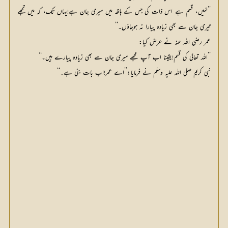
’’نہیں، قسم ہے اس ذات کی جس کے ہاتھ میں میری جان ہے!یہاں تک، کہ میں تجھے
تیری جان سے بھی زیادہ پیارا نہ ہوجاؤں۔‘‘
عمر رضی اللہ عنہ نے عرض کیا:
’’اللہ تعالیٰ کی قسم!یقینا اب آپ مجھے میری جان سے بھی زیادہ پیارے ہیں۔‘‘
نبی کریم صلی اللہ علیہ وسلم نے فرمایا:’’اے عمر!اب بات بنی ہے۔‘‘