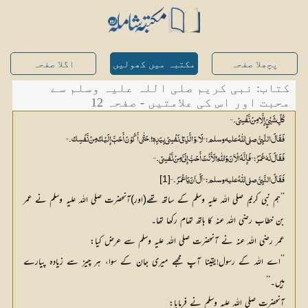
پچھلا صفحہ
مکتبہ میں کھولیں
اگلا صفحہ
کتاب: نبی کریم صلی اللہ علیہ وسلم سے
محبت اور اس کی علامتیں - صفحہ 12
کُلِّ شَيْئٍ إِلَّا مِنْ نَّفْسِيْ۔‘‘
فَقَالَ النَّبِيُّ صلي اللّٰهُ عليه وسلم:’’لَا، وَ الَّذِيْ نَفْسِيْ بِیَدِہٖ!، حَتّٰی أَکُوْنَ أَحَبَّ إِلَیْکَ مِنْ نَّفْسِکَ۔‘‘
فَقَالَ لَہٗ عُمَرُ:’’فَإِنَّہُ الْآنَ وَ اللّٰہِ!لَأَنْتَ أَحَبُّ إِلَيَّ مِنْ نَّفْسِيْ۔‘‘
[1]
فَقَالَ النَّبِیُّ صلي اللّٰهُ عليه وسلم:’’اَلْ آنَ یَا عُمَرُ۔‘‘
’’ہم نبی کریم صلی اللہ علیہ وسلم کے ساتھ تھے(اور)آنحضرت صلی اللہ علیہ وسلم نے عمر
بن خطاب رضی اللہ عنہ کا ہاتھ تھام رکھا تھا۔
عمر رضی اللہ عنہ نے آنحضرت صلی اللہ علیہ وسلم سے عرض کیا:
’’اے اللہ کے رسول!یقینا آپ مجھے میری جان کے سوا، ہر چیز سے زیادہ پیارے
ہیں۔‘‘
آنحضرت صلی اللہ علیہ وسلم نے فرمایا: