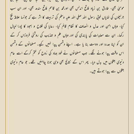
موسیٰ بھی، طارق بن زیاد فاتح اندلس بھی اورمحمد بن قاسم فاتح سندھ بھی، اور ان سب
جرنیلوں کی نمایاں خوبی رسول اللہ صلی اللہ علیہ وسلم کی تربیت کا اثر ہے کہ جونسا علاقہ فتح
کیا، وہاں امن اور عدل و انصاف کا نظام قائم کیا، رعایا کی فلاح و بہبود کا پورا خیال
رکھا۔ ان سے معاہدات کی پابندی کی اور وہاں علم و تہذیب کی روشنی فروزاں کر کے
ان کو اپنا ہمدرد اور دوست بنا یا ہے۔ اپنے دشمن پیدا نہیں کیے۔ مسلمانوں کے دشمن
اس وقت پیدا ہونے لگے۔ جب مسلمانوں نے خود جہاد کی رُوح کو ختم کرکے اسے عام
دنیوی جنگوں میں بدل دیا۔ پھر اس کے نتائج بھی وہی ہونا چاہئیں تھے۔ جو عام دنیوی
جنگوں سے پیدا ہوتے ہیں۔