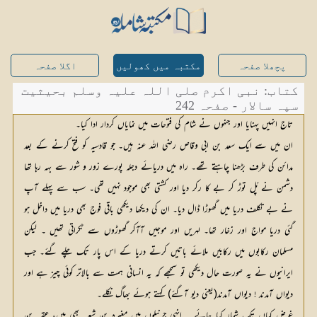
پچھلا صفحہ
مکتبہ میں کھولیں
اگلا صفحہ
کتاب: نبی اکرم صلی اللہ علیہ وسلم بحیثیت
سپہ سالار - صفحہ 242
تاج انہیں پہنایا اور جنہوں نے شام کی فتوحات میں نمایاں کردار ادا کیا۔
ان میں سے ایک سعد بن ابی وقاص رضی اللہ عنہ ہیں۔ جو قادسیہ کو فتح کرنے کے بعد
مدائن کی طرف بڑھنا چاہتے تھے۔ راہ میں دریائے دجلہ پورے زور و شور سے بہہ رہا تھا
دشمن نے پُل توڑ کر بے کا رکر دیا اور کشتی بھی موجود نہیں تھی۔ سب سے پہلے آپ
نے بے تکلف دریا میں گھوڑا ڈال دیا۔ ان کی دیکھا دیکھی باقی فوج بھی دریا میں داخل ہو
گئی دریا مواج اور زخار تھا۔ لہریں اور موجیں آآکر گھوڑوں سے ٹکراتی تھیں ۔ لیکن
مسلمان رکابوں میں رکابیں ملائے باتیں کرتے دریا کے اس پار تک چلے گئے۔ جب
ایرانیوں نے یہ صورت حال دیکھی تو سمجھے کہ یہ انسانی ہمت سے بالاتر کوئی چیز ہے اور
دیواں آمدند ! دیواں آمدند(یعنی دیو آگئے) کہتے ہوئے بھاگ نکلے۔
غرض کہاں تک شمار کیا جائے ۔ انہی جرنیلوں میں مغیرہ بن شعبہ بھی ہیں، عقبہ بن