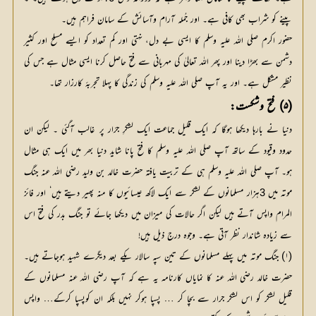
پینے کو شراب بھی کافی ہے۔ اور جُملہ آرام وآسائش کے سامان فراہم ہیں۔
حضور اکرم صلی اللہ علیہ وسلم کا ایسی بے دل، نہتی اور کم تعداد کو ایسے مسلح اور کثیر
دشمن سے بھڑا دینا اور پھر اللہ تعالیٰ کی مہربانی سے فتح حاصل کرنا ایسی مثال ہے جس کی
نظیر مشکل ہے۔ اور یہ آپ صلی اللہ علیہ وسلم کی زندگی کا پہلا تجربۂ کارزار تھا۔
(۵) فتح وشکست:
دنیا نے بارہا دیکھا ہوگا کہ ایک قلیل جماعت ایک لشکرِ جرّار پر غالب آگئی ۔ لیکن ان
حدود وقیود کے ساتھ آپ صلی اللہ علیہ وسلم کا فتح پانا شاید دنیا بھر میں ایک ہی مثال
ہو۔ آپ صلی اللہ علیہ وسلم ہی کے تربیت یافتہ حضرت خالد بن ولید رضی اللہ عنہ جنگ
موتہ میں 3ہزار مسلمانوں کے لشکر سے ایک لاکھ عیسائیوں کا منہ پھیر دیتے ہیں‘ اور فائز
المرام واپس آتے ہیں لیکن اگر حالات کی میزان میں دیکھا جائے تو جنگ بدر کی فتح اس
سے زیادہ شاندار نظر آتی ہے۔ وجوہ درج ذیل ہیں!
(۱) جنگ موتہ میں پہلے مسلمانوں کے تین سپہ سالار یکے بعد دیگرے شہید ہوجاتے ہیں۔
حضرت خالد رضی اللہ عنہ کا نمایاں کارنامہ یہ ہے کہ آپ رضی اللہ عنہ مسلمانوں کے
قلیل لشکر کو اس لشکر جرار سے بچا کر … پسپا ہوکر نہیں بلکہ ان کوپسپا کرکے… واپس