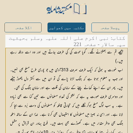
پچھلا صفحہ
مکتبہ میں کھولیں
اگلا صفحہ
کتاب: نبی اکرم صلی اللہ علیہ وسلم بحیثیت
سپہ سالار - صفحہ 221
پیچھے تم سے جھگڑنے لگے۔ گویا موت کی کی طرف جاتے ہیں اور وہ اسے دیکھ رہے
ہیں۔)
اب صُورت یہ ہوئی کہ ایک طرف صرف 313آدمی ہیں جو پوری طرح مسلح بھی نہیں۔
اور جب یہ معلوم ہوتا ہے کہ جنگ لڑنا پڑے گی تو ان میں سے اکثر دل چھوڑ بیٹھے
ہیں۔ پھر ان کے اپنے کھانے پینے کے سامان کی قلت ہے اور سامانِ جنگ کی بھی۔
اور دوسری طرف صورت یہ ہے کہ لشکر کی تعداد مسلمانوں سے تین گنا سے بھی زیادہ
ہے۔ یہ سب لوگ مسلح ہوکر نکلے ہیں کہ تجارتی قافلہ کو مسلمانوں کی دست بُرد سے بچا کر
لانا ہے۔ اور اِسی مُد بھیڑ میں مسلمانوں کا استیصال بھی کرنا ہے۔ لہذا ان کے ساتھ اسلحہ
جنگ بھی وافر مقدار میں ہے۔ گھوڑے بھی بہت ہیں۔ فوج بہادر ان قریش پر مشمل
ہے۔ کھانے پینے کا سامان اتنا وافر ہے کہ روزانہ دس 10اونٹ ذبح ہوتے ہیں۔ ۔