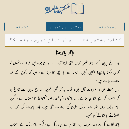
پچھلا صفحہ
مکتبہ میں کھولیں
اگلا صفحہ
کتاب: مختصر فقہ الصلاۃ نماز نبوی - صفحہ 93
ہاتھ باندھنا
جب رفع یدین کے ساتھ تکبیرِ تحریمہ یعنی
سے فارغ ہو جائیں تو اب ہاتھوں کو 
’’اَللّٰہُ اَکْبَرُ‘‘ 
کہاں رکھنا چاہیے؟ انھیں کہیں باندھنا ہے یا نیچے لٹکا دینا ہے، جیسا کہ رکوع کے بعد 
لٹکائے جاتے ہیں؟
اس سلسلے میں دو معروف قول ہیں: ایک یہ کہ تکبیرِ تحریمہ اور رفع یدین سے فارغ ہو
کر ہاتھوں کو نیچے لٹکا دیا جائے۔ یہ مالکیوں (اباضیوں اور شیعوں) کا مسلک ہے، اگرچہ
امام مالک رحمہ اللہ سے دونوں طرح کی روایات ملتی ہیں، ہاتھ باندھنے کی بھی اور
چھوڑنے یا لٹکانے کی بھی۔
ہاتھ لٹکانے کی روایت صرف ابن القاسم نے بیان کی ہے، لیکن امام مالک کے اصحاب