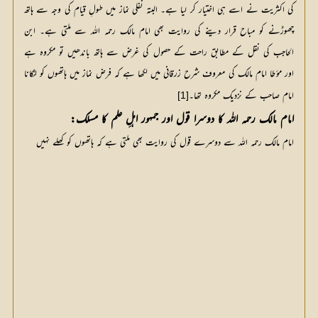
کی اکثریت نے اسے ہی اختیار کر لیا ہے۔ البتہ نفلی نماز میں طولِ قیام کی وجہ سے ہاتھ
چھوڑنے کو مباح قرار دینے کی روایت بھی امام مالک رحمہ اللہ سے ملتی ہے۔ ابن
الحاجب کی نقل کے مطابق راحت کے حصول کی غرض سے ہاتھ باندھیں تو مکروہ ہے
اور مؤطا امام مالک کی معروف شرح زرقانی میں لکھا ہے کہ فرض نماز میں ہاتھوں کو لٹکانا
امام صاحب کے نزدیک مکروہ تھا۔
[1]
امام مالک رحمہ اللہ کا دوسرا قول اور جمہور اہلِ علم کا مسلک:
امام مالک رحمہ اللہ سے دوسرے قول کی روایت بھی ملتی ہے کہ ہاتھوں کو کھلے نہیں