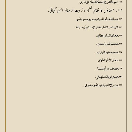
۱۱۱۔ المرقاۃ شرح المشکاۃ للملا علی قاری۔
۱۱۲۔ مسلمانوں کا نظامِ تعلیم و تربیت از مناظر احسن گیلانی۔
۱۱۳۔ مسک الختام للنواب صدیق حسن خان۔
۱۱۴۔ المواہب اللطیفۃ شرح مسند أبي حنیفۃ۔
۱۱۵۔ معالم السنن خطابي۔
۱۱۶۔ معجم طبراني صغیر۔
۱۱۷۔ مصنف عبد الرزاق۔
۱۱۸۔ معاني الآثار طحاوي۔
۱۱۹۔ مصنف ابن أبي شیبۃ۔
۱۲۰۔ مجمع الزوائد للھیثمي۔
۱۲۱۔ مدارج النبوۃ، عبدالحق دھلوي۔