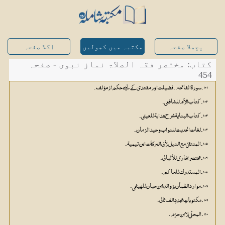
پچھلا صفحہ
مکتبہ میں کھولیں
اگلا صفحہ
کتاب: مختصر فقہ الصلاۃ نماز نبوی - صفحہ
454
۱۰۱۔ سورۃ الفاتحہ۔۔ فضیلت اور مقتدی کے لیے حکم از مؤلف۔
۱۰۲۔ کتاب الأم للشافعي۔
۱۰۳۔ کتاب البنایۃ شرح ہدایۃ للعیني۔
۱۰۴۔ لغات الحدیث للنواب وحید الزمان۔
۱۰۵۔ المنتقیٰ مع النیل لأبي البرکات ابن تیمیۃ۔
۱۰۶۔ مختصر بخاري للألباني۔
۱۰۷۔ المستدرک للحاکم۔
۱۰۸۔ موارد الظمآن بزوائد ابن حبان للھیثمي۔
۱۰۹۔ مکتوباتِ مجددِ الف ثاني۔
۱۱۰۔ المحلّیٰ لابن حزم۔