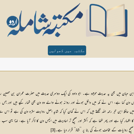
مکتبہ میں کھولیں
 ابن حبان میں بھی یہ حدیث موجود ہے۔ ابو داود کی ایک دوسری حدیث میں حضرت عمران بن حصین رضی ال
 دن کہا ہے، اس نے مکہ میں داخل ہونے اور روانہ ہونے والے دو دن بھی شمار کیے ہیں اور ج
 حافظ ابن حجر رحمہ اللہ لکھتے ہیں کہ اس نے گمان کیا کہ شاید اصل روایت سترہ دن کی ہے تو اس
ا اظہار کیا ہے اور پھر لکھا ہے کہ اکثر اور صحیح تر احادیث میں انیس دن کا ذکر آیا ہے، لہٰذا یہی 
حیح روایات کے مخالف ہونے کی بنا پر ’’شاذ‘‘ قرار دیا ہے۔
[3]