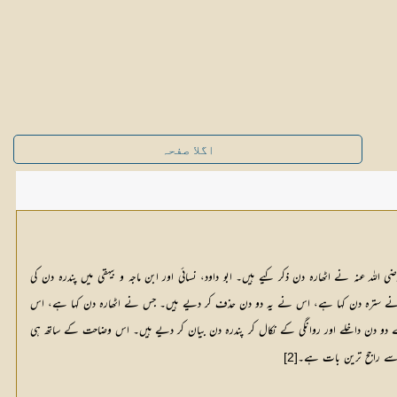
اگلا صفحہ
لہ عنہ نے اٹھارہ دن ذکر کیے ہیں۔ ابو داود، نسائی اور ابن ماجہ و بیہقی میں پندرہ دن کی
س نے سترہ دن کہا ہے، اس نے یہ دو دن حذف کر دیے ہیں۔ جس نے اٹھارہ دن کہا ہے، اس
 سے دو دن داخلے اور روانگی کے نکال کر پندرہ دن بیان کر دیے ہیں۔ اس وضاحت کے ساتھ ہی
سب سے راجح ترین بات ہے۔
[2]