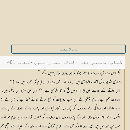
پچھلا صفحہ
کتاب: مختصر فقہ الصلاۃ نماز نبوی - صفحہ 401
اگر اس سے زیادہ مدت کا سفر ہوگا تو پھر پوری نماز پڑھیں گے۔‘‘
بخاری شریف کی کتاب المغازی میں یہ وضاحت بھی ہے کہ یہ قیام مکہ مکرمہ میں تھا۔
[1]
اسی واقعے کے بارے میں ابو داود میں فتح مکہ کا ذکربھی ہے، مگر اس میں سترہ دن مذکور ہیں۔
روایت بھی ہے۔ امام بیہقی نے ان سب روایات کو جمع کرتے ہوئے لکھا ہے کہ جس نے انیس
نے داخلے اور روانگی کے دو دنوں کو ایک دن شمار کیا ہے اور پندرہ والے راوی کے بارے میں
انھوں نے امام نووی رحمہ اللہ کے پندرہ دنوں والی روایت کو ضعیف قرار دینے پر عدمِ موافقت ک
مسند عبد بن حمید میں بیس دن کا ذکر بھی ہے۔ امام شوکانی نے اسے سند کے اعتبار سے صحیح مگر ص