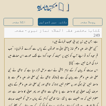
پچھلا صفحہ
مکتبہ میں کھولیں
اگلا صفحہ
کتاب: مختصر فقہ الصلاۃ نماز نبوی - صفحہ
249
ہے، جس میں زید بن ابی حبیب فرماتے ہیں:
’’نبی صلی اللہ علیہ وسلم نماز پڑھتی ہوئی دو عورتوں کے پاس سے گزرے تو فرمایا: ’’جب
تم سجدہ کرو تو اپنے آپ کو زمین پر سمیٹ کر سجدہ کرو! بے شک عورت اس معاملے میں
مَرد کی طرح نہیں ہے۔‘‘
[1]
اس حدیث کو بیان کر کے امام بیہقی نے اسے مرسل قرار دیا ہے کہ تابعی نے نبی
صلی اللہ علیہ وسلم سے بیان کی ہے (حالانکہ تابعی نے نبی صلی اللہ علیہ وسلم سے بلا
واسطہ نہیں سنی ہوگی اور یہ معلوم نہیں ہوتا کہ تابعی اور نبی صلی اللہ علیہ وسلم کے مابین
صرف ایک صحابی ہی کا واسطہ ہے یا تابعی سے تابعی اور پھر صحابی کا واسطہ ہے اور
معلوم نہیں کہ وہ ضعیف ہے یا ثقہ، لہٰذا محدّثینِ کرام کے یہاں مرسل کو ضعیف حدیث
کی اقسام میں سے شمار کیا جاتا ہے) اس حدیث کو ذکر کر کے دورِ حاضر کے بعض کبار