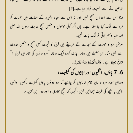
محدّثین نے اسے ضعیف قرار دیا ہے۔
[2]
لہٰذا اس سے استدلال صحیح نہیں اور نہ اس سے سجدہ وغیرہ کے معاملے میں عورت کو
مَرد سے الگ کیا جا سکتا ہے۔ ہاں اگر کوئی موصول و متصل صحیح حدیثِ رسول اللہ صلی
اللہ علیہ وسلم ہوتی تو الگ بات تھی۔
غرض مَرد و عورت کے سجدے کے طریقے میں فرق کا ثبوت کسی صحیح و متصل حدیث
سے نہیں ملتا۔اس سلسلے میں ہمارا ایڈٹ کردہ ایک رسالہ ’’مرد و زن کی نماز میں فرق ؟‘‘
شائع ہوچکا ہے۔ وَلِلّ
۔
ٰـہِ الْحَمْدُ وَ مِنْہُ الْقُبُول
6، 7 پاؤں، انگلیوں اور ایڑیوں کی کیفیت:
دورانِ سجدہ مَرد و زن تمام نمازیوں کو چاہیے کہ وہ دونوں پاؤں کھڑے رکھیں، دائیں
بائیں یا پیچھے کی طرف بچھائیں نہیں، کیوں کہ صحیح بخاری و ابوداود، ابن خزیمہ و