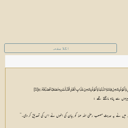
اگلا صفحہ
[1]
مُرِ وَأَعُوْذُ بِکَ مِنْ فِتْنَۃِ الدُّنْیَا وَأَعُوْذُ بِکَ مِنَ عَذَابِ الْقَبْرِ فَحَدَّثْتُ بِہٖ مُصْعَبًا فَصَدَّقَہُ۔))
یزوں سے پناہ مانگتے تھے :
 کہ میں نے یہ حدیث مصعب رضی اللہ عنہ کو بیان کی انہوں نے اس کی تصدیق کر دی۔‘‘