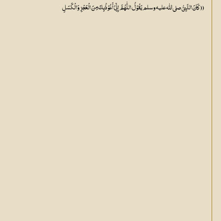
(( کَانَ النَّبِیُّ صلي اللّٰه عليه وسلم یَقُوْلُ اللّٰہُمَّ إِنِّیْ أَعُوْذُبِکَ مِنَ الْعَجْزِ وَالْکَسَلِ