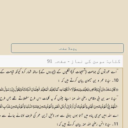
پچھلا صفحہ
کتاب: مومن کی نماز - صفحہ 91
’’اے عورتوں کی جماعت (تسبیحات کو)انگلیوں کے (پوروں کے) ساتھ شمار کرو کیونکہ قیامت ک
10۔ سیّدنا عمر و بن میمون بیان کرتے ہیں کہ :
(( کَانَ سَعْدُ (بْنُ أَبِیْ وَقَاصٍ) یُعَلِّمُ َبنِیْہِ ھُؤَلَائِ الْکَلِمَاتِ کَمَایُعَلِّمُ الْمُعَلِّمُ الْغِلْمَانَ الْکِتَابَۃَ وَیَقُوْلُ إِنَّ رَسُوْلَ اللّٰہِ 
’’سیّدنا سعد بن ابی وقاص رضی اللہ عنہ اپنے بیٹوں کو یہ کلمات اس طرح سکھلاتے تھے جس طرح ا
’’اللّٰہُمَّ إِنِّیْ أَعُوْذُ بِکَ مِنَ الْجُبْنِ وَأَعُوْذُبِکَ أَنْ أُرَدَّ إِلٰی أَرْذَلِ الْعُمُرِ وَأَعُوْذُ بِکَ مِنْ فِتْنَۃِ الدُّنْیَا وَأَعُوْذُ بِکَ مِنَ عَذَابِ الْقَ
اے اللہ !میں تیری پناہ میں آتا ہوں بزدلی سے اور ذلیل ترین عمر کی طرف لوٹائے جانے سے 
11۔ سیّدنا انس رضی اللہ عنہ بیان کرتے ہیں کہ: