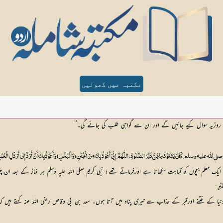
مکتبہ میں کھولیں
ے روزیہ سوال کیے جائیں گے اور ان سے گواہی طلب کی جائے گی۔‘‘
صلي اللّٰه عليه وسلم کَانَ یَتَعَوَّذُ مِنْہُنَّ دُبُرَ الصَّلٰوۃِ۔ اللّٰہُمَّ إِنِّیْ أَعُوْذُ بِکَ مِنَ الْجُبْنِ (وَالْبُخْلِ) وَأَعُوْذُبِکَ أَنْ أُرَدَّ إِلٰی أَرْذَلِ الْعُ
یک معلم بچوں کو کتابت سکھاتا ہے اورفرماتے تھے: نبی کریم صلی اللہ علیہ وسلم ہر نماز کے بعد ان چ
بْرِ ‘‘
دنیا کے فتنے اورقبر کے عذاب سے تیری پناہ میں آتا ہوں۔ سعد بن ابی وقاص رضی اللہ عنہ کہتے ہیں