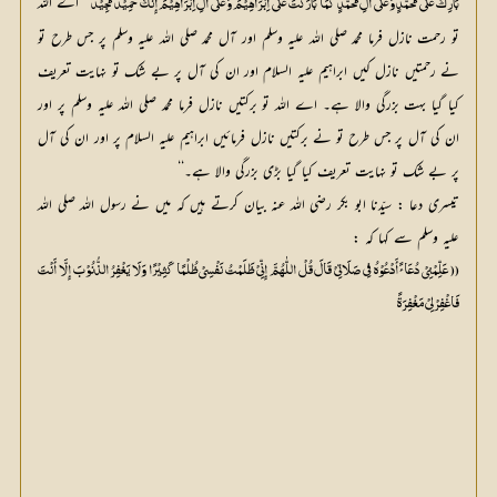
‘‘ اے اللہ 
بَارِکْ عَلٰی مُحَمَّدٍ وَعَلٰی آلِ مُحَمَّدٍ کَمَا بَارَکْتَ عَلٰی اِبْرَاہِیْمَ وَعَلٰی آلِ اِبْرَاہِیْمَ إِنَّکَ حَمِیْدٌ مَجِیْدٌ
تو رحمت نازل فرما محمد صلی اللہ علیہ وسلم اور آل محمد صلی اللہ علیہ وسلم پر جس طرح تو 
نے رحمتیں نازل کیں ابراہیم علیہ السلام اور ان کی آل پر بے شک تو نہایت تعریف 
کیا گیا بہت بزرگی والا ہے۔ اے اللہ تو برکتیں نازل فرما محمد صلی اللہ علیہ وسلم پر اور 
ان کی آل پر جس طرح تو نے برکتیں نازل فرمائیں ابراہیم علیہ السلام پر اور ان کی آل 
پر بے شک تو نہایت تعریف کیا گیا بڑی بزرگی والا ہے۔‘‘
تیسری دعا : سیّدنا ابو بکر رضی اللہ عنہ بیان کرتے ہیں کہ میں نے رسول اللہ صلی اللہ
علیہ وسلم سے کہا کہ :
(( عَلِّمْنِیْ دُعَائً أَدْعُوْہُ فِی صَلَاتِیْ قَالَ قُلْ اللّٰہُمَّ إِنِّیْ ظَلَمْتُ نَفْسِیْ ظُلْمًا کَثِیْرًا وَلَا یَغْفِرُ الذُّنُوْبَ إِلَّا أَنْتَ
فَاغْفِرْلِیْ مَغْفِرَۃً