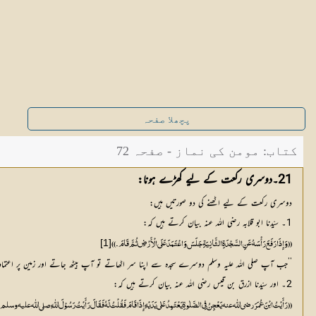
پچھلا صفحہ
کتاب: مومن کی نماز - صفحہ 72
21۔دوسری رکعت کے لیے کھڑے ہونا:
دوسری رکعت کے لیے اٹھنے کی دو صورتیں ہیں:
1۔ سیّدنا ابو قلابہ رضی اللہ عنہ بیان کرتے ہیں کہ:
[1]
(( وَإِذَا رَفَعَ رَأْسَہُ عَنِ السَّجْدَۃِ الثَّانِیَۃِ جَلَسَ وَاعْتَمَدَ عَلَی الْأَرْضِ ثُمَّ قَامَ ۔))
’’جب آپ صلی اللہ علیہ وسلم دوسرے سجدہ سے اپنا سر اٹھاتے تو آپ بیٹھ جاتے اور زمین پر ا
2۔ اور سیّدنا ازرق بن قیس رضی اللہ عنہ بیان کرتے ہیں کہ:
(( رَأَیْتُ ابْنَ عُمَرَ رضی اللّٰه عنہ یَعْجِنُ فِی الصَّلٰوۃِ یَعْتَمِدُ عَلٰی یَدَیْہِ إِذَا قَامَ فَقُلْتُ لَہُ فَقَالَ رَأَیْتُ رَسُوْلَ اللّٰہِ صلي اللّٰه عليه وسلم