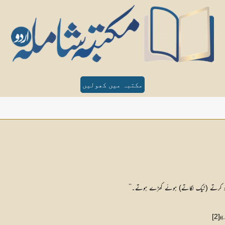
مکتبہ میں کھولیں
عتماد کرتے (ٹیک لگاتے) ہوئے کھڑے ہوتے۔‘‘
[2]
 ۔))