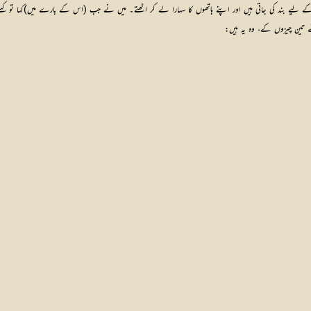
 کے لیے بند کی جاتی ہیں اور اپنے ہاتھوں کا سہارا لے کر اٹھتے۔ میں نے جب (اس کے بارے میں)کہا تو کہنے
ے تین چیزوں کے، وہ یہ ہیں: