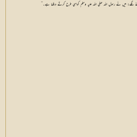
 لگے: میں نے رسول اللہ صلی اللہ علیہ وسلم کواسی طرح کرتے دیکھا ہے۔‘‘