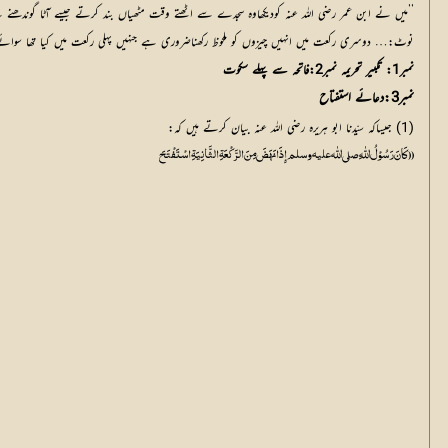
’’میں نے ابن عمر رضی اللہ عنہ کودیکھاوہ سجدے سے اٹھتے وقت مٹھیاں بند کرتے جیسے آٹا گوندھنے
نوٹ:… دوسری رکعت میں انہیں چیزوں کو ملحوظ رکھناضروری ہے جنہیں پہلی رکعت میں کیا تھا سوائ
نمبر1: تکبیر تحریمہ نمبر2:فاتحہ سے پہلے سکوت
نمبر3:دعائے استفتاح
(1) جیساکہ سیّدنا ابو ہریرہ رضی اللہ عنہ بیان کرتے ہیں کہ:
(( کَانَ رَسُوْلُ اللّٰہِ صلي اللّٰه عليه وسلم إِذَا نَہَضَ مِنَ الرَّکْعَۃِ الثَّانِیَۃِ اسْتَفْتَحَ