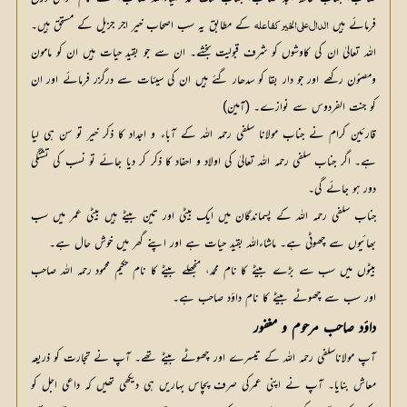
فرمائے ہیں 
 کے مطابق یہ سب اصحاب خیر اجر جزیل کے مستحق ہیں۔ 
الدال علی الخیر کفاعلہ
اللہ تعالیٰ ان کی کاوشوں کو شرف قبولیت بخشے۔ ان سے جو بقید حیات ہیں ان کو مامون 
ومصئون رکھے اور جو دار بقا کو سدھار گئے ہیں ان کی سیئات سے درگزر فرمائے اور ان 
کو جنت الفردوس سے نوازے۔ (آمین)
قارئین کرام نے جناب مولانا سلفی رحمہ اللہ کے آباء و اجداد کا ذکر خیر تو سن ہی لیا
ہے۔ اگر جناب سلفی رحمہ اللہ تعالیٰ کی اولاد و احفاد کا ذکر کر دیا جائے تو نسب کی تشنگی
دور ہو جائے گی۔
جناب سلفی رحمہ اللہ کے پسماندگان میں ایک بیٹی اور تین بیٹے ہیں بیٹی عمر میں سب
بھائیوں سے چھوٹی ہے۔ ماشاءاللہ بقید حیات ہے اور اپنے گھر میں خوش حال ہے۔
بیٹوں میں سب سے بڑے بیٹے کا نام محمد، منجھلے بیٹے کا نام حکیم محمود رحمہ اللہ صاحب
اور سب سے چھوٹے بیٹے کا نام داؤد صاحب ہے۔
داؤد صاحب مرحوم و مغفور
آپ مولاناسلفی رحمہ اللہ کے تیسرے اور چھوٹے بیٹے تھے۔ آپ نے تجارت کو ذریعہ
معاش بنایا۔ آپ نے اپنی عمرکی صرف پچاس بہاریں ہی دیکھی تھیں کہ داعی اجل کو