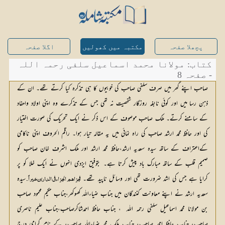
پچھلا صفحہ
مکتبہ میں کھولیں
اگلا صفحہ
کتاب: مولانا محمد اسماعیل سلفی رحمہ اللہ
- صفحہ 8
صاحب اپنے گھر میں صرف سلفی صاحب کی خوبیوں کا ہی تذکرہ کیا کرتے تھے۔ ان کے
ذہن رسا میں اور کوئی نابغہ روزگار شخصیت نہ تھی جس کے تذکرے وہ اپنی اولاد واحفاد
کے سامنے کرتے۔ ملک صاحب موصوف کے اس ذکر نے ایک تحریک کی صورت اختیار
کی اور حافظ محمد ارشد صاحب کی راہ نمائی میں یہ مقالہ تیار ہوا۔ راقم الحروف اپنی ناکامی
کےاعتراف کے ساتھ سیدہ سعدیہ ارشد،حافظ محمد ارشد اور ملک اشرف خان صاحب کو
صمیم قلب کے ساتھ مبارک باد پیش کرتا ہے۔ بتوفیق ایزدی انہوں نے ایک خلا کو پر
کرایا ہے جس کی اشد ضرورت تھی اور وسائل ناپید تھے۔
سیدہ 
فجزاھم الجزاء فی الدارین خیراً۔ 
سعدیہ ارشد نے اپنے معاونت کنندگان میں جناب ضیاءاللہ کھوکھر،جناب حکیم محمود صاحب 
بن مولانا محمد اسماعیل سلفی رحمہ اللہ  ، جناب حافظ احمدشاکرصاحب،جناب علیم ناصری 
صاحب، جناب حافظ امجد صاحب، جناب ملک محمد ضیاءاللہ صاحب، کے نام گرامی درج 