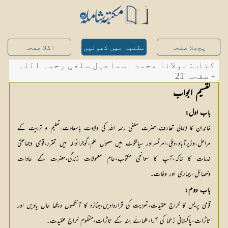
پچھلا صفحہ
مکتبہ میں کھولیں
اگلا صفحہ
کتاب: مولانا محمد اسماعیل سلفی رحمہ اللہ
- صفحہ 21
تقسیم ابواب
باب اول:
خاندان کا اجمالی تعارف،حضرت سلفی رحمہ اللہ کی ولادت باسعادت،تعلیم و تربیت کے
مراحل،وزیرآباد،دہلی،امرتسراور سیالکوٹ میں حصولِ علم،گوجرانوالہ میں تقرر،قومی وجماعتی
خدمات کا خاکہ،آپ کا سوانحی مکتوب،عام معمولات زندگی،حضرت کے عادات
وخصائل،بیماری اور وفات۔
باب دوم:
قومی پریس کا خراج عقیدت،تعزیت کی قراردادیں،جنازہ کا آنکھوں دیکھا حال یادیں اور
تاثرات،پاکستانی زعما کی آرا،علمائے ہند کے تاثرات،منظوم خراج عقیدت۔