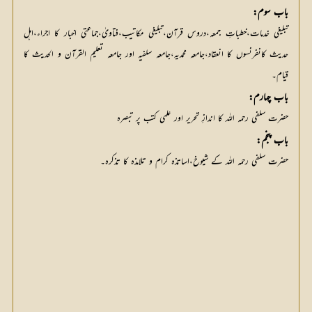
باب سوم:
تبلیغی خدمات،خطباتِ جمعہ،دروس قرآن،تبلیغی مکاتیب،فتاویٰ،جماعتی اخبار کا اجراء،اہل
حدیث کانفرنسوں کا انعقاد،جامعہ محمدیہ،جامعہ سلفیہ اور جامعہ تعلیم القرآن و الحدیث کا
قیام۔
باب چہارم:
حضرت سلفی رحمہ اللہ کا اندازِ تحریر اور علمی کتب پر تبصرہ
باب پنجم:
حضرت سلفی رحمہ اللہ کے شیوخ،اساتذہ کرام و تلامذہ کا تذکرہ۔