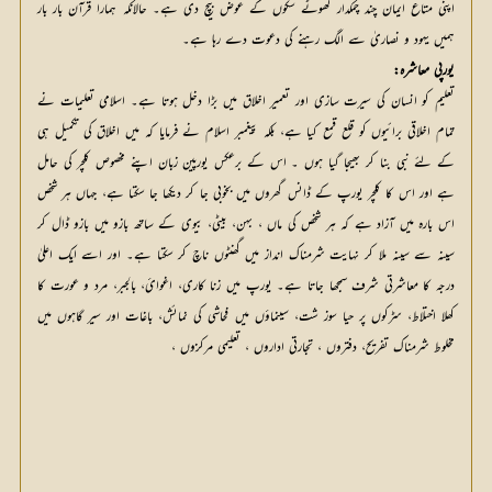
اپنی متاع ایمان چند چمکدار کھوٹے سکوں کے عوض بیچ دی ہے۔ حالانکہ ہمارا قرآن بار بار
ہمیں یہود و نصاریٰ سے الگ رہنے کی دعوت دے رہا ہے۔
یورپی معاشرہ:
تعلیم کو انسان کی سیرت سازی اور تعمیر اخلاق میں بڑا دخل ہوتا ہے۔ اسلامی تعلیمات نے
تمام اخلاقی برائیوں کو قلع قمع کیا ہے، بلکہ پیغمبر اسلام نے فرمایا کہ میں اخلاق کی تکمیل ہی
کے لئے نبی بنا کر بھیجا گیا ہوں ۔ اس کے برعکس یورپین زبان اپنے مخصوص کلچر کی حامل
ہے اور اس کا کلچر یورپ کے ڈانس گھروں میں بخوبی جا کر دیکھا جا سکتا ہے، جہاں ہر شخص
اس بارہ میں آزاد ہے کہ ہر شخص کی ماں ، بہن، بیٹی، بیوی کے ساتھ بازو میں بازو ڈال کر
سینہ سے سینہ ملا کر نہایت شرمناک انداز میں گھنٹوں ناچ کر سکتا ہے۔ اور اسے ایک اعلیٰ
درجہ کا معاشرتی شرف سمجھا جاتا ہے۔ یورپ میں زنا کاری، اغوائ، بالجبر، مرد و عورت کا
کھلا اختلاط، سڑکوں پر حیا سوز شت، سینماؤں میں فحاشی کی نمائش، باغات اور سیر گاہوں میں
مخلوط شرمناک تفریح، دفتروں ، تجارتی اداروں ، تعلیمی مرکزوں ،