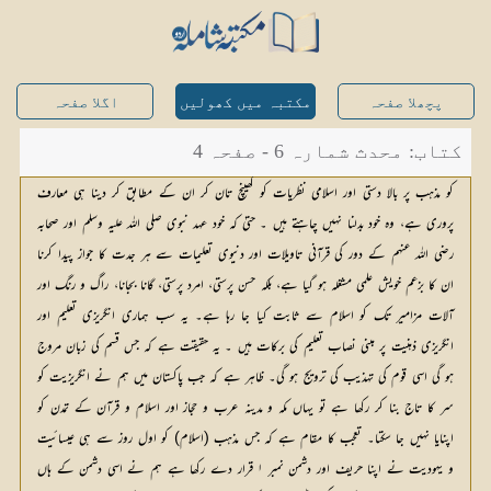
پچھلا صفحہ
مکتبہ میں کھولیں
اگلا صفحہ
کتاب: محدث شمارہ 6 - صفحہ 4
کو مذہب پر بالا دستی اور اسلامی نظریات کو کھینچ تان کر ان کے مطابق کر دینا ہی معارف
پروری ہے، وہ خود بدلنا نہیں چاہتے ہیں ۔ حتیٰ کہ خود عہد نبوی صلی اللہ علیہ وسلم اور صحابہ
رضی اللہ عنہم کے دور کی قرآنی تاویلات اور دنیوی تعلیمات سے ہر جدت کا جواز پیدا کرنا
ان کا بزعم خویش علمی مشغلہ ہو گیا ہے، بلکہ حسن پرستی، امرد پرستی، گانا بجانا، راگ و رنگ اور
آلات مزامیر تک کو اسلام سے ثابت کیا جا رہا ہے۔ یہ سب ہماری انگریزی تعلیم اور
انگریزی ذہنیت پر مبنی نصاب تعلیم کی برکات ہیں ۔ یہ حقیقت ہے کہ جس قسم کی زبان مروج
ہو گی اسی قوم کی تہذیب کی ترویج ہو گی۔ ظاہر ہے کہ جب پاکستان میں ہم نے انگریزیت کو
سر کا تاج بنا کر رکھا ہے تو یہاں مکہ و مدینہ عرب و حجاز اور اسلام و قرآن کے تمدن کو
اپنایا نہیں جا سکتا۔ تعجب کا مقام ہے کہ جس مذہب (اسلام) کو اول روز سے ہی عیسائیت
و یہودیت نے اپنا حریف اور دشمن نمبر ۱ قرار دے رکھا ہے ہم نے اسی دشمن کے ہاں