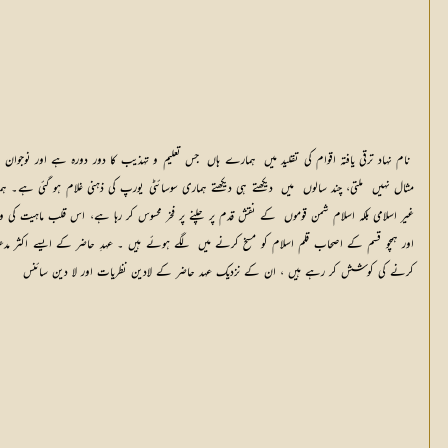
کرنے کی کوشش کر رہے ہیں ، ان کے نزدیک عہد حاضر کے لادین نظریات اور لا دین سائنس 