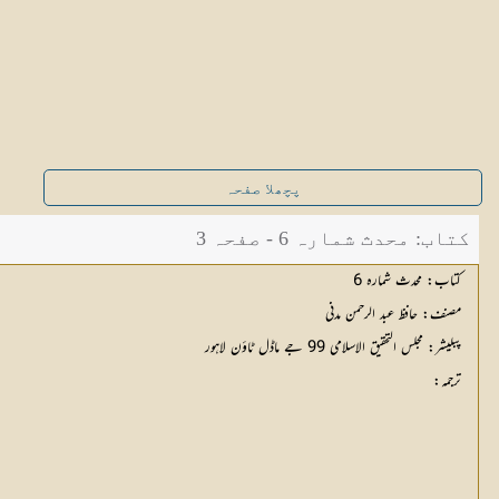
پچھلا صفحہ
کتاب: محدث شمارہ 6 - صفحہ 3