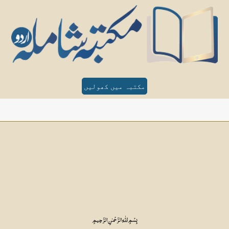
مکتبہ میں کھولیں
بِسْمِ اللّٰهِ الرَّحْمـٰنِ الرَّحِيمِ