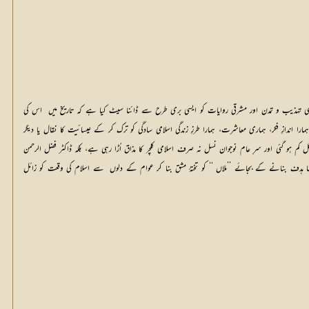
 نام نہاد ترقی یافتہ اقوام کی تقلید میں  ہمارے ہاں  جس تعلیم و تہذیب کا دور دورہ ہے اور نوجوان نسل جس طرح اس کا شکار ہو رہی ہے۔ اور نوجوان نسل جس طرح اس کا شکار ہو رہی ہے۔ اس نے اسلامی تہذیب و تمدن اور مشرقی روایات کو ایسی بری طرح سے ڈائنا سیٹ کیا ہے کہ تاریخ میں  اس کی 
مثال نہیں  ملتی، چند سالوں  میں  دیکھتے ہی دیکھتے ہماری سوسائٹی یورپ کی ذہنی غلام ہو گئی ہے۔ ہمارے ادارے، ہمارے مراکز، ہمارے دار العلوم اور تربیتی سنٹر سب یورپ زدگی کے مریض ہو گئے ہیں ۔ ہمارا اندازِ فکر، ہماری معاشرت، ہمارا طرزِ زندگی اسلامی سادگی کو ترک کر کے عیسائیت کا نقال یا دیگر 
غیر اسلامی بلکہ اسلام شمن قوموں  کے نقش قدم پر چلنے پر فخر محسوس کر رہا ہے، اس قلب ماہیت کی وجہ سے اسلام پر سے اعتماد اور ایمان باللہ کو سخت ٹھیس لگی ہے۔ قرآن، اسلام اور ہادیٔ اسلام کی عظمت بالکل کم ہو گئی اور سرِ عام نوجوان نسل نہ صرف اسلامی کلچر کا مذاق اُڑا رہی ہے، بلکہ ڈاکٹر فضل الرحمن 
اور ہمچو قسم کے اصحاب قلم اسلام کو مسخ کرنے میں  لگے ہوئے ہیں ۔ عہدِ حاضر کے ایسے اکثر مدعیانِ ثقاقتِ اسلامی اسی مغری مرعوبیت کا شکار اور تجدد پسندی کے مریض ہیں  اور وہ اسلام کو بلا واسطہ اپنا ہدف بنانے کے بجائے ’’ملاں ‘‘ کو تختۂ مشق بنا کر عوام کے دلوں  سے اسلام کی وقعت کو زائل 