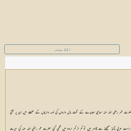
اگلا صفحہ
 حضرت عمر رضی اللہ عنہ سماجی معاہدے کے تحت مال داروں کی ذمہ داریوں کے سلسلے میں ان پر سختی
راست عربی مآخذ سمجھنے سے قاصر ہیں تو کم از کم اردو میں لکھی گئی حضرت عمر رضی اللہ عنہ کی سیرت