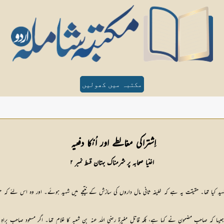
مکتبہ میں کھولیں
اِشتراکی مغالطے اور اُنکا دفعیہ 
اغنیا صحابہ پر شرمناک بہتان قسط نمبر ۲
 شہید کیا تھا۔ حقیقت یہ ہے کہ خلیفہ ثانی مال داروں کی سازش کے نتیجے میں شہید ہوئے۔ اور وہ اس لئے کہ
 جیسا کہ صاحب مضمون نے کہا ہے، بلکہ قاتل مغیرۃ رضی اللہ عنہ بن شعبہ کا غلام تھا۔ اگر مسعود صاحب براہِ 