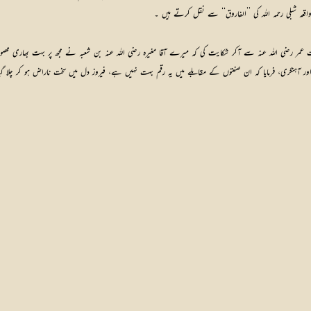
واقعہ شبلی رحمہ اللہ کی ’’الفاروق‘‘ سے نقل کرتے ہیں ۔
ضرت عمر رضی اللہ عنہ سے آکر شکایت کی کہ میرے آقا مغیرہ رضی اللہ عنہ بن شعبہ نے مجھ پر بہت بھاری مح
ر آہنگری، فرمایا کہ ان صنعتوں کے مقابلے میں یہ رقم بہت نہیں ہے، فیروز دل میں سخت ناراض ہو کر چلا گی