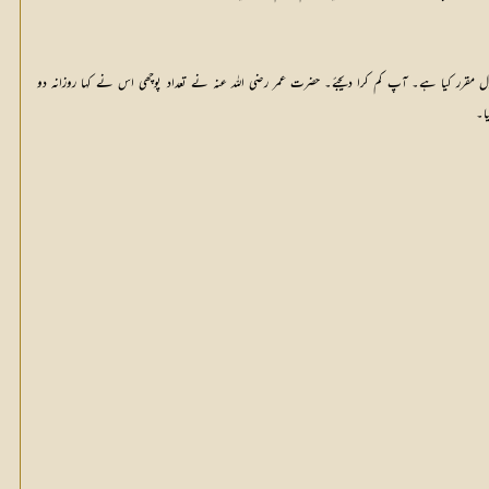
صول مقرر کیا ہے۔ آپ کم کرا دیجئے۔ حضرت عمر رضی اللہ عنہ نے تعداد پوچھی اس نے کہا روزانہ دو
ا۔