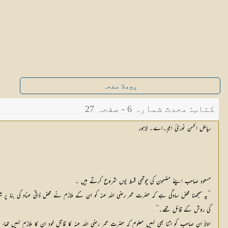
پچھلا صفحہ
کتاب: محدث شمارہ 6 - صفحہ 27
ریاض الحسن نوریؔ ایم۔اے۔ لاہور
مسعود صاحب اپنے مضمون کی چوتھی قسط یوں شروع کرتے ہیں ۔
’’یہ سمجھنا محض سادگی ہے کہ حضرت عمر رضی اللہ عنہ کو ان کے ملازم نے محض ذاتی عناد کی بنا پر
کی روش کے قائل تھے۔‘‘
اولاً ان صاحب کو اتنا بھی نہیں معلوم کہ حضرت عمر رضی اللہ عنہ کا قاتل خود ان کا ملازم نہیں تھا،