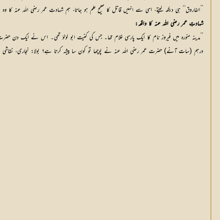
’’الفاروق‘‘ ہی دیکھ لیتے، اسی سے انہیں قاتل کا صحیح علم ہو جاتا، ہم شہادتِ عمر رضی اللہ عنہ کا وہ 
شہادتِ عمر رضی اللہ عنہ کا واقعہ:
’’مدینہ منورہ میں فیروز نام کا ایک پارسی غلام تھا۔ جس کی کنیت ابو لؤلؤ تھی۔ اس نے ایک دن ح
درہم (سات آنے) حضرت عمر رضی اللہ عنہ نے پوچھا تو کون سا پیشہ کرتا ہے؟ بولا: نجاری، نقاشی او