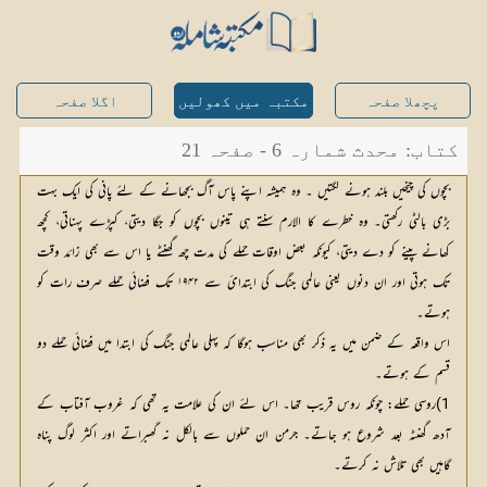
پچھلا صفحہ
مکتبہ میں کھولیں
اگلا صفحہ
کتاب: محدث شمارہ 6 - صفحہ 21
بچوں کی چیخیں بلند ہونے لگتیں ۔ وہ ہمیشہ اپنے پاس آگ بجھانے کے لئے پانی کی ایک بہت
بڑی بالٹی رکھتی۔ وہ خطرے کا الارم سنتے ہی تینوں بچوں کو جگا دیتی، کپڑے پہناتی، کچھ
کھانے پینے کو دے دیتی، کیونکہ بعض اوقات حملے کی مدت چھ گھنٹے یا اس سے بھی زائد وقت
تک ہوتی اور ان دنوں یعنی عالمی جنگ کی ابتدائ سے ۱۹۴۲ تک فضائی حملے صرف رات کو
ہوتے۔
اس واقعہ کے ضمن میں یہ ذکر بھی مناسب ہوگا کہ پہلی عالمی جنگ کی ابتدا میں فضائی حملے دو
قسم کے ہوتے۔
1)روسی حملے: چونکہ روس قریب تھا۔ اس لئے ان کی علامت یہ تھی کہ غروب آفتاب کے
آدھ گھنٹہ بعد شروع ہو جاتے۔ جرمن ان حملوں سے بالکل نہ گھبراتے اور اکثر لوگ پناہ
گاہیں بھی تلاش نہ کرتے۔