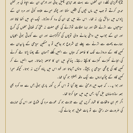
2)انگریزی حملے: ان حملوں سے بہت جلد تباہی پھیل جاتی اور جرمن ان سے بچاؤ کی ہر ممکن
تدبیر کرتے تو جب میں ماں بچوں کی چیخیں سنتا اور چونکہ میرے علاوہ کوئی اور مرد ان کے
پڑوس میں رہائش پذیر نہ تھا۔ اس لئے میں ہی ان کی مدد کو دوڑتا۔ ایک بچہ میں اُٹھا لیتا اور
سیڑھیوں سے اترنے لگتا اور بسا اوقات تواترنے کی بھی مہلت نہ ملتی کہ فضائی حملوں کی گرج
اور ان کے جواب میں داغی جانے والی توپوں کی گڑگڑاہٹ اور ان سے کوندتی ہوئی بجلیاں
ہمارے چھت سے اترنے سے پہلے ہی شروع ہو جاتیں تو یہ مسکین سیڑھی کے پائیدان سے
کمین گاہ کے دروازے تک کا فاصلہ کہ وہاں سے انہیں کھلے آسمان تلے چلنا پڑتا طے کرنے
کی بجائے کھڑے کھڑے کانپتے رہتے۔ چنانچہ میں ان کا حوصلہ بڑھاتا۔ جب انہیں لے کر
کمین گاہ کی چوتھی سیڑھی پر پہنچتا۔ واپس آجاتا اور خود اس میں پناہ گزیں نہ ہوتا۔ کیونکہ میرا
کمین گاہ کے چوکیداروں سے ایک دفعہ جھگڑا ہو گیا تھا۔
اور ہوا یہ۔۔ کہ جب میں جرمنی سے چلا گیا تو اس گھر پر گولہ باری ہوئی جس سے وہ کمرہ بھی
بمعہ سازوسامان جل گیا، جس میں میں سویا کرتا تھا۔
اگر ہم اِن واقعات کا شمار کریں جن سے ثابت ہو کہ عورت مرد کی محتاج اور اس کی حمایت
کی ضرورت مند رہتی ہے تو بات طویل ہو جائے گی۔