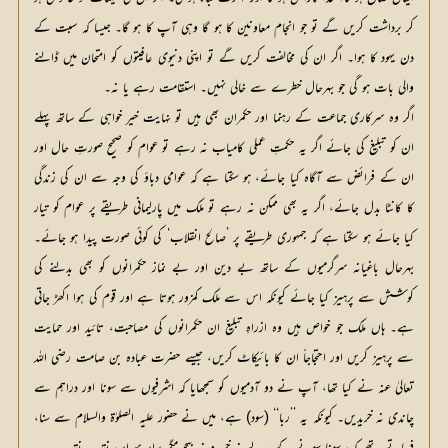
کر برداشت کریں گے تو جو انجام معاونین کا ہو گا وہی آپ کا ہو گا۔ جیسا کہ سبت کے
دن یہود کا ہوا۔ اگر ان کی مخالفت کریں گے تو اپنی دنیوی عافیتوں کو امتحان میں ڈالنے
والی بات ہو گی جو بہرحال خطرے سے خالی نہیں۔ استقامت رہے یا نہ۔
اگر وہ سرکاری جماعت کے رہنما اور حکمران بھی ہیں تو نہایت خیر خواہی کے ساتھ پہلے
ان کو تبلیغ کی جائے اگر یہ حکمتِ عملی کامیاب نہ رہے تو عوام کو صحیح صورتِ حال اور
ان کے فرائض سے آگاہ کیا جائے، ہو سکتا ہے کہ عوامی دباؤ کی وجہ سے ان کی زندگی
کا کانٹا بدل جائے، اگر یہ بھی ممکن نہ رہے تو ملک میں پارلیمانی طریقے پر عوام کو تیار
کیا جائے ہو سکتا ہے کہ جمہوری طریقے پر ’صالح انقلاب‘ کی کوئی صورت پیدا ہو جائے۔
بہرحال باغیانہ سرگرمیوں کے ساتھ بے دین اور بے نماز حکمرانوں کو بھی بدلنے کی
کوشش سے پرہیز کیا جائے کیونکہ اس سے ملک کمزور ہوتا ہے اور قوم کی ہوا اکھڑ جاتی
ہے۔ ہاں ملک جو خواص ہیں وہ ازراہِ تبلیغ ان حکمرانوں کی مصاحبت، تائید اور حمایت
سے پرہیز کریں اور احتجاجاً ان کا بائیکاٹ کریں، جیسے حضرت عبادہ بن صامت رضی اللہ
تعالیٰ عنہ نے کیا تھا، آپ نے دو آدمیوں کو سمجھایا کہ اشرفیوں سے سونا اور دراہم سے
چاندی نہ خریدیں۔ کیونکہ یہ ’’ربا‘‘ (سود) ہے، میں نے حضور علیہ الصلوٰۃ والسلام سے سنا،