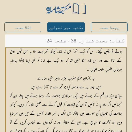
پچھلا صفحہ
مکتبہ میں کھولیں
اگلا صفحہ
کتاب: محدث شمارہ 38 - صفحہ 24
ہوتے تو یقین کیجئے، اس کو ایک ’شمر‘ بھی نہ ملتا۔ کیونکہ شمر بہت بڑا بد سہی لیکن ذوق
کے لحاظ سے وہ اس قدر ننگا نہیں تھا کہ وہ ایک بے نماز کو بھی اپنا پیشوا بناتا۔
بہرحال بقولِ علامہ اقبال ؎
یہ زائرانِ حریم مغرب ہزار رہیر بنیں ہمارے
ہمیں بھلا ان سے واسطہ کیا جو تجھ سے نا آشنا رہے ہیں
سیاسی لیڈر دو قسم کے ہوتے ہیں ایک سرکاری جماعت کے رہنما ہوتے ہیں پہلے ان کو
سمجھائیں اگر راہ پر نہ آئیں تو ان کی قیادت کو قبول کرنے سے قطعی انکار کر دیں۔ کیونکہ
جماعت کی کامیابی کی صورت میں بالآخر یہی لوگ بر سرِ اقتدار آئیں گے جن میں سرتاپا
دین اور آخرت کا ضیاع ہے۔ ان کے مظالم اور نہ کردینوں سے تعاون کریں گے تو
ایمان ضائع ہو گا، خدا ناراض ہو گا اور آخرت تباہ ہو گی۔ اگر ان کی سیئات کو خاموش ہو