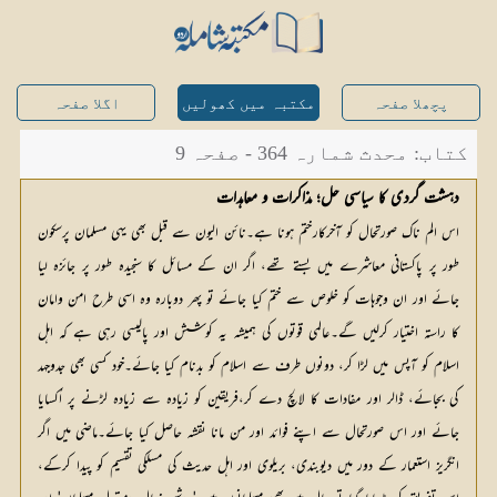
پچھلا صفحہ
مکتبہ میں کھولیں
اگلا صفحہ
کتاب: محدث شمارہ 364 - صفحہ 9
دہشت گردی کا سیاسی حل؛ مذاکرات و معاہدات
اس الم ناک صورتحال کو آخرکارختم ہونا ہے۔نائن الیون سے قبل بھی یہی مسلمان پرسکون
طور پر پاکستانی معاشرے میں بستے تھے، اگر ان کے مسائل کا سنجیدہ طور پر جائزہ لیا
جائے اور ان وجوہات کو خلوص سے ختم کیا جائے تو پھر دوبارہ وہ اسی طرح امن وامان
کا راستہ اختیار کرلیں گے۔عالمی قوتوں کی ہمیشہ یہ کوشش اور پالیسی رہی ہے کہ اہل
اسلام کو آپس میں لڑا کر، دونوں طرف سے اسلام کو بدنام کیا جائے۔خود کسی بھی جدوجہد
کی بجائے، ڈالر اور مفادات کا لالچ دے کر،فریقین کو زیادہ سے زیادہ لڑنے پر اُکسایا
جائے اور اس صورتحال سے اپنے فوائد اور من مانا نقشہ حاصل کیا جائے۔ماضی میں اگر
انگریز استعمار کے دور میں دیوبندی، بریلوی اور اہل حدیث کی مسلکی تقسیم کو پیدا کرکے،