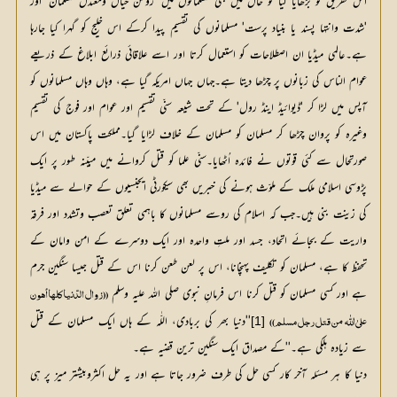
اس تفریق کو بڑھایا گیا تو حال میں بھی مسلمانوں میں 'روشن خیال ومعتدل مسلمان' اور
'شدت وانتہا پسند یا بنیاد پرست' مسلمانوں کی تقسیم پیدا کرکے اس خلیج کو گہرا کیا جارہا
ہے۔عالمی میڈیا ان اصطلاحات کو استعمال کرتا اور اسے علاقائی ذرائع ابلاغ کے ذریعے
عوام الناس کی زبانوں پر چڑھا دیتا ہے۔جہاں جہاں امریکہ گیا ہے، وہاں وہاں مسلمانوں کو
آپس میں لڑا کر 'ڈیوائیڈ اینڈ رول' کے تحت شیعہ سنّی تقسیم اور عوام اور فوج کی تقسیم
وغیرہ کو پروان چڑھا کر مسلمان کو مسلمان کے خلاف لڑایا گیا۔مملکت پاکستان میں اس
صورتحال سے کئی قوتوں نے فائدہ اُٹھایا۔سنّی علما کو قتل کروانے میں مبیّنہ طور پر ایک
پڑوسی اسلامی ملک کے ملوّث ہونے کی خبریں بھی سیکورٹی ایجنسیوں کے حوالے سے میڈیا
کی زینت بنی ہیں۔جب کہ اسلام کی روسے مسلمانوں کا باہمی تعلق تعصب وتشدد اور فرقہ
واریت کے بجائے اتحاد، جسد اور ملتِ واحدہ اور ایک دوسرے کے امن وامان کے
تحفظ کا ہے، مسلمان کو تکلیف پہنچانا، اس پر لعن طعن کرنا اس کے قتل جیسا سنگین جرم
ہے اور کسی مسلمان کو قتل کرنا اس فرمانِ نبوی صلی اللہ علیہ وسلم
''دنیا بھر کی بربادی، اللّٰہ کے ہاں ایک مسلمان کے قتل 
[1]
علىٰ اللّٰہ  من قتل رجل مسلم))
سے زیادہ ہلکی ہے۔''کے مصداق ایک سنگین ترین قضیہ ہے۔
دنیا کا ہر مسئلہ آخر کار کسی حل کی طرف ضرور جاتا ہے اور یہ حل اکثروبیشتر میز پر ہی