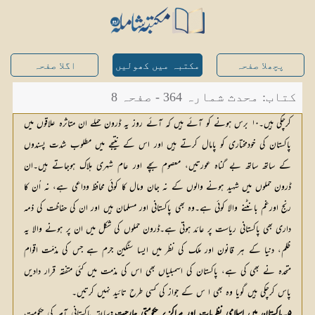
پچھلا صفحہ
مکتبہ میں کھولیں
اگلا صفحہ
کتاب: محدث شمارہ 364 - صفحہ 8
کرچکی ہیں۔۱۰ برس ہونے کو آئے ہیں کہ آئے روز یہ ڈرون حملے ان متاثرہ علاقوں میں
پاکستان کی خودمختاری کو پامال کرتے ہیں اور اس کے نتیجے میں مطلوب شدت پسندوں
کے ساتھ ساتھ بے گناہ عورتیں، معصوم بچے اور عام شہری ہلاک ہوجاتے ہیں۔ان
ڈرون حملوں میں شہید ہونے والوں کے نہ جان ومال کا کوئی محافظ وداعی ہے، نہ اُن کا
رنج اورغم بانٹنے والا کوئی ہے۔وہ بھی پاکستانی اور مسلمان ہیں اور ان کی حفاظت کی ذمہ
داری بھی پاکستانی ریاست پر عائد ہوتی ہے۔ڈرون حملوں کی شکل میں ان پر ہونے والا یہ
ظلم، دنیا کے ہر قانون اور ملک کی نظر میں ایسا سنگین جرم ہے جس کی مذمّت اقوام
متحدہ نے بھی کی ہے، پاکستان کی اسمبلیاں بھی اس کی مذمت میں کئی متفقہ قرار دادیں
پاس کرچکی ہیں گویا وہ بھی ا س کے جواز کی کسی طرح تائید نہیں کرتیں۔
۵۔پاکستان میں اسلامی نظریات اور مراکز پر حکومتی جارحیت:
سابقہ پاکستانی آمر کی حکومت 