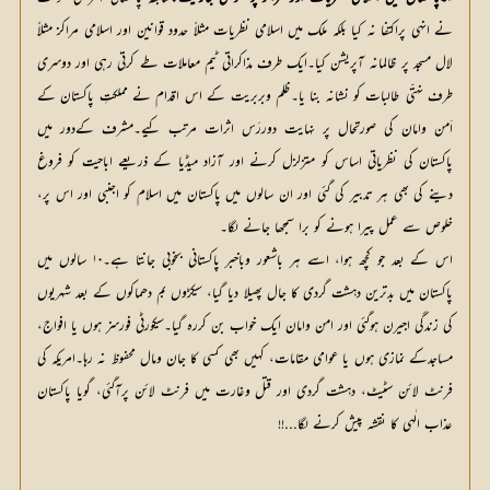
نے انہی پراکتفا نہ کیا بلکہ ملک میں اسلامی نظریات مثلاً حدود قوانین اور اسلامی مراکز مثلاً 
لال مسجد پر ظالمانہ آپریشن کیا۔ایک طرف مذاکراتی ٹیم معاملات طے کرتی رہی اور دوسری 
طرف نہتّی طالبات کو نشانہ بنا یا۔ظلم وبربریت کے اس اقدام نے مملکتِ پاکستان کے 
اَمن وامان کی صورتحال پر نہایت دوررَس اثرات مرتب کیے۔مشرف کےدور میں 
پاکستان کی نظریاتی اساس کو متزلزل کرنے اور آزاد میڈیا کے ذریعے اباحیت کو فروغ 
دینے کی بھی ہر تدبیر کی گئی اور ان سالوں میں پاکستان میں اسلام کو اجنبی اور اس پر، 
خلوص سے عمل پیرا ہونے کو برا سمجھا جانے لگا۔
اس کے بعد جو کچھ ہوا، اسے ہر باشعور وباخبر پاکستانی بخوبی جانتا ہے۔۱۰ سالوں میں
پاکستان میں بدترین دہشت گردی کا جال پھیلا دیا گیا، سیکڑوں بم دھماکوں کے بعد شہریوں
کی زندگی اجیرن ہوگئی اور امن وامان ایک خواب بن کررہ گیا۔سیکورٹی فورسز ہوں یا افواج،
مساجدکے نمازی ہوں یا عوامی مقامات، کہیں بھی کسی کا جان ومال محفوظ نہ رہا۔امریکہ کی
فرنٹ لائن سٹیٹ، دہشت گردی اور قتل وغارت میں فرنٹ لائن پرآگئی، گویا پاکستان
عذاب الٰہی کا نقشہ پیش کرنے لگا...!!